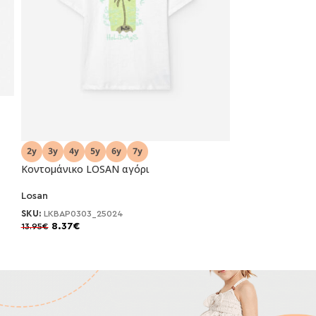
Κοντομάνικο LOSAN αγόρι
-40%
Losan
SKU:
LKBAP0303_25024
8.37
€
13.95
€