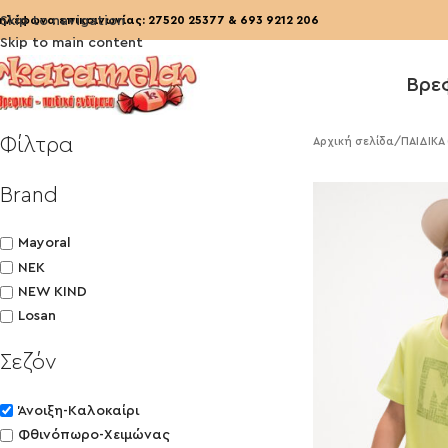
ηλέφωνα επικοινωνίας:
Skip to navigation
27520 25377
&
693 9212 206
Skip to main content
Βρε
Φίλτρα
Αρχική σελίδα
/
ΠΑΙΔΙΚΑ
Brand
Mayoral
NEK
NEW KIND
Losan
Σεζόν
Άνοιξη-Καλοκαίρι
Φθινόπωρο-Χειμώνας