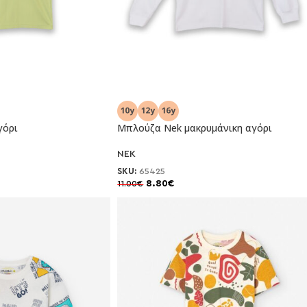
-20%
γόρι
Μπλούζα Nek μακρυμάνικη αγόρι
NEK
SKU:
65425
8.80
€
11.00
€