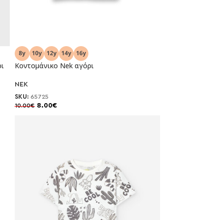
-20%
ρι
Κοντομάνικο Nek αγόρι
NEK
SKU:
65725
8.00
€
10.00
€