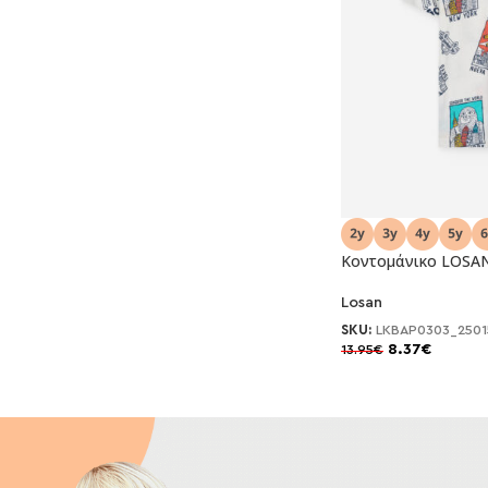
Κοντομάνικο LOSAN
-40%
Losan
SKU:
LKBAP0303_2501
8.37
€
13.95
€