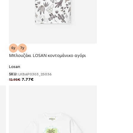
Mπλουζάκι LOSAN κοντομάνικο αγόρι
-40%
Losan
SKU:
LKBAP0303_25036
7.77
€
12.95
€