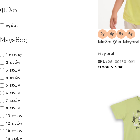
Φύλο
Αγόρι
Μέγεθος
Μπλουζάκι Mayoral 
Mayoral
-50%
1 έτους
SKU:
26-00170-021
2 ετών
5.50
€
11.00
€
3 ετών
4 ετών
5 ετών
6 ετών
7 ετών
8 ετών
10 ετών
12 ετών
14 ετών
16 ετών