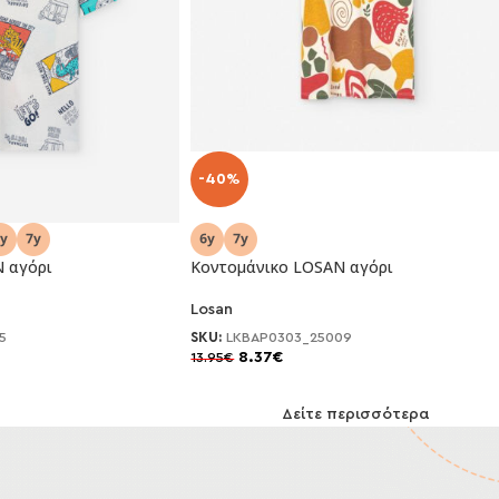
-40%
 αγόρι
Κοντομάνικο LOSAN αγόρι
Losan
5
SKU:
LKBAP0303_25009
8.37
€
13.95
€
Δείτε περισσότερα