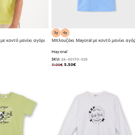
με κοντό μανίκι αγόρι
Μπλουζάκι Mayoral με κοντό μανίκι αγό
Mayoral
-50%
SKU:
26-00170-025
5.50
€
11.00
€