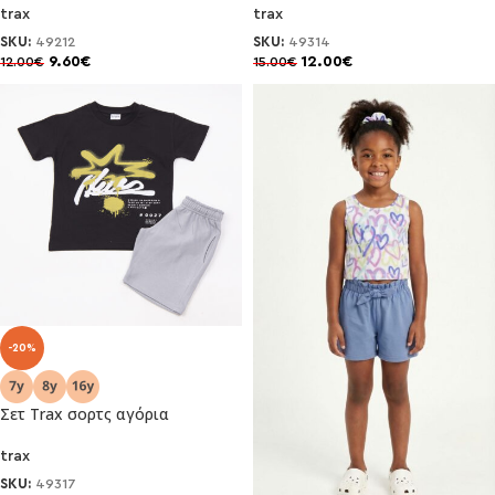
trax
trax
SKU:
49212
SKU:
49314
9.60
€
12.00
€
12.00
€
15.00
€
-20%
Σετ Trax σορτς αγόρια
trax
SKU:
49317