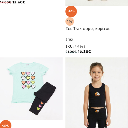
13.60
€
17.00
€
-20%
Σετ Trax σορτς κορίτσι
trax
SKU:
49141
16.80
€
21.00
€
-20%