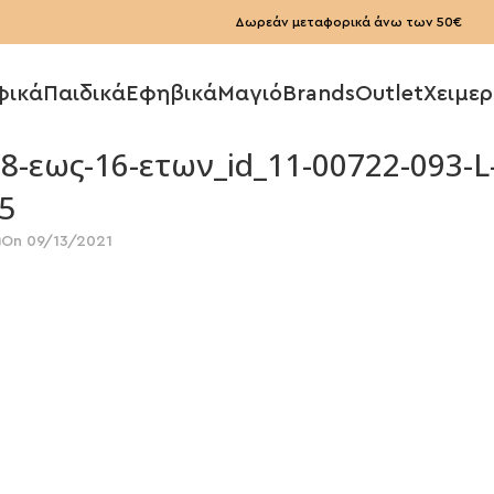
Δωρεάν μεταφορικά άνω των 50€
φικά
Παιδικά
Εφηβικά
Μαγιό
Brands
Outlet
Χειμερ
-8-εως-16-ετων_id_11-00722-093-L
5
On 09/13/2021