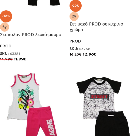
-20%
-20%
Σετ μακό PROD σε κίτρινο
χρώμα
Σετ κολάν PROD λευκό-μαύρο
PROD
PROD
SKU:
53758
SKU:
63351
12.96
€
16.20
€
11.99
€
14.99
€