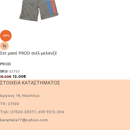
-20%
Σετ μακό PROD σιέλ-μελανζέ
PROD
SKU:
53753
12.00
€
15.00
€
ΣΤΟΙΧΕΊΑ ΚΑΤΑΣΤΉΜΑΤΟΣ
Άργους 19, Ναύπλιο
ΤΚ: 21100
Τηλ: 27520 25377, 693 9212 206
karamela77@yahoo.com