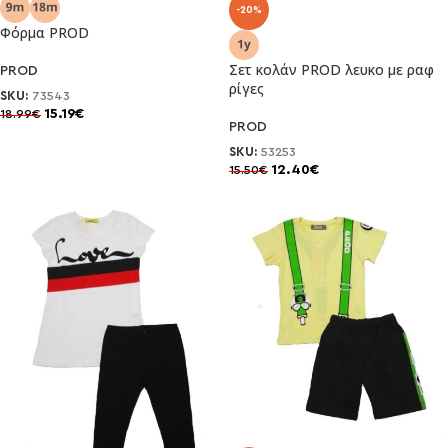
-20%
Φόρμα PROD
Σετ κολάν PROD λευκο με ραφ
PROD
ρίγες
SKU:
73543
15.19
€
18.99
€
PROD
SKU:
53253
12.40
€
15.50
€