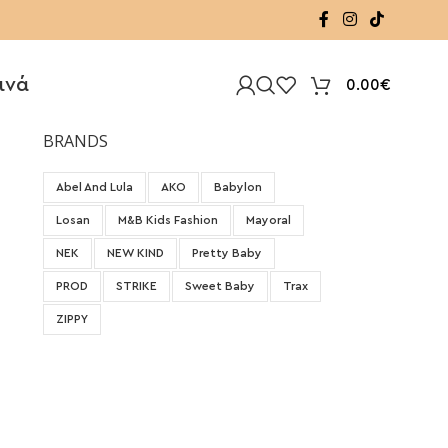
ινά
0.00
€
BRANDS
Abel And Lula
AKO
Babylon
Losan
M&B Kids Fashion
Mayoral
NEK
NEW KIND
Pretty Baby
PROD
STRIKE
Sweet Baby
Trax
ZIPPY