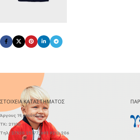
ΣΤΟΙΧΕΊΑ ΚΑΤΑΣΤΉΜΑΤΟΣ
ΠΑ
Άργους 19, Ναύπλιο
ΤΚ: 21100
Τηλ: 27520 25377, 693 9212 206