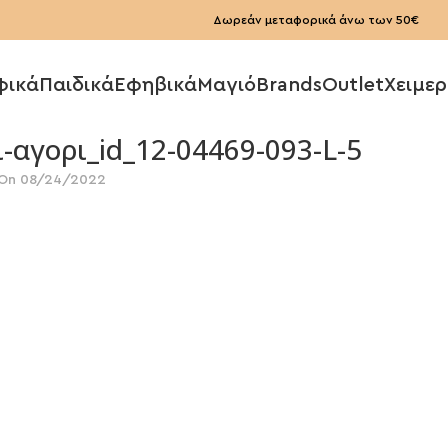
Δωρεάν μεταφορικά άνω των 50€
φικά
Παιδικά
Εφηβικά
Μαγιό
Brands
Outlet
Χειμερ
αγορι_id_12-04469-093-L-5
On 08/24/2022