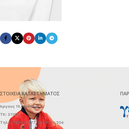
ΣΤΟΙΧΕΊΑ ΚΑΤΑΣΤΉΜΑΤΟΣ
ΠΑ
Άργους 19, Ναύπλιο
ΤΚ: 21100
Τηλ: 27520 25377, 693 9212 206