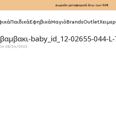
Δωρεάν μεταφορικά άνω των 50€
φικά
Παιδικά
Εφηβικά
Μαγιό
Brands
Outlet
Χειμερ
βαμβακι-baby_id_12-02655-044-L-
On 08/24/2022