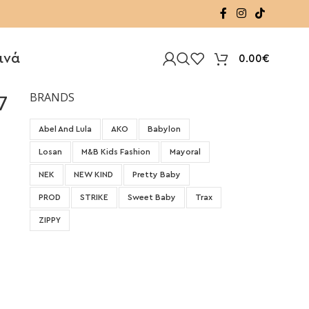
ινά
0.00
€
7
BRANDS
Abel And Lula
AKO
Babylon
Losan
M&B Kids Fashion
Mayoral
NEK
NEW KIND
Pretty Baby
PROD
STRIKE
Sweet Baby
Trax
ZIPPY