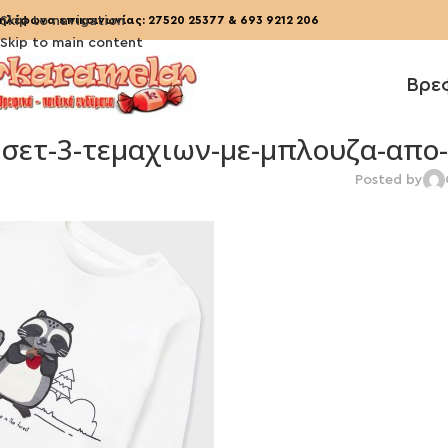
ηλέφωνα επικοινωνίας:
Skip to navigation
27520 25377
&
693 9212 206
Skip to main content
Βρε
σετ-3-τεμαχιων-με-μπλουζα-απο-
Posted by