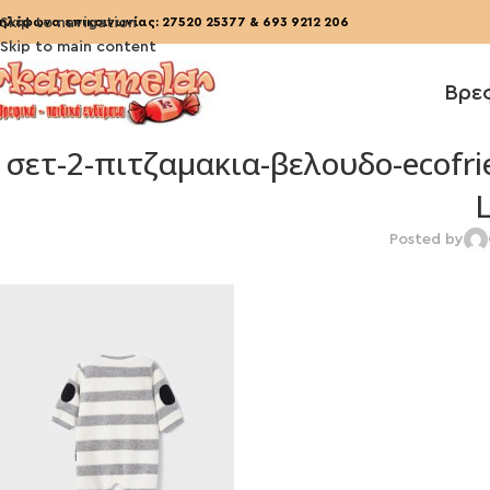
ηλέφωνα επικοινωνίας:
Skip to navigation
27520 25377
&
693 9212 206
Skip to main content
Βρε
σετ-2-πιτζαμακια-βελουδο-ecofri
L
Posted by