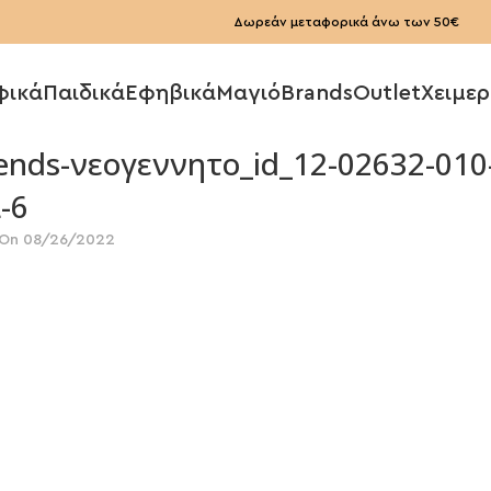
Δωρεάν μεταφορικά άνω των 50€
φικά
Παιδικά
Εφηβικά
Μαγιό
Brands
Outlet
Χειμερ
ends-νεογεννητο_id_12-02632-010
-6
On 08/26/2022