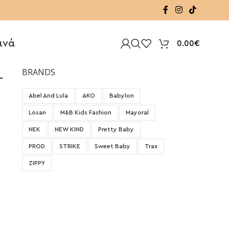
ινά
0.00
€
-
BRANDS
Abel And Lula
AKO
Babylon
Losan
M&B Kids Fashion
Mayoral
NEK
NEW KIND
Pretty Baby
PROD
STRIKE
Sweet Baby
Trax
ZIPPY