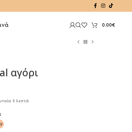
ινά
0.00
€
l αγόρι
υταία 3 λεπτά