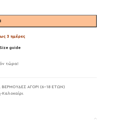
Ι
ως 3 ημέρες
Size guide
όν τώρα!
,
ΒΕΡΜΟΥΔΕΣ ΑΓΟΡΙ (6-18 ΕΤΩΝ)
η-Καλοκαίρι