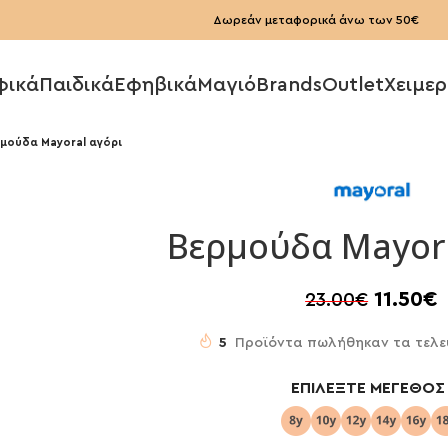
Δωρεάν μεταφορικά άνω των 50€
φικά
Παιδικά
Εφηβικά
Μαγιό
Brands
Outlet
Χειμερ
μούδα Mayoral αγόρι
Βερμούδα Mayora
11.50
€
23.00
€
5
Προϊόντα πωλήθηκαν τα τελε
ΕΠΙΛΈΞΤΕ ΜΈΓΕΘΟΣ