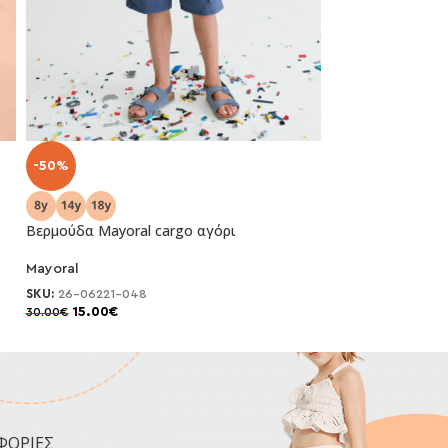
-50%
-50%
Βερμούδα Mayoral cargo αγόρι
Βερμούδα Mayora
Mayoral
Mayoral
SKU:
26-06221-048
SKU:
26-00252-03
15.00
€
13.00
€
30.00
€
26.00
€
ΦΟΡΙΕΣ