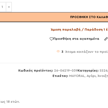
ΠΡΟΣΘΉΚΗ ΣΤΟ ΚΑΛΆΘ
Άμεση παραλαβή / Παράδοση 1 έ
Προσθήκη στα αγαπημένα
3
Άτομα κοιτάζουν το προϊ
Κωδικός προϊόντος:
26-06219-039
Κατηγορίες:
SS26
Ετικέτες:
MAYORAL
,
Αγόρι
,
Άνοιξ
έως 18 ετών.