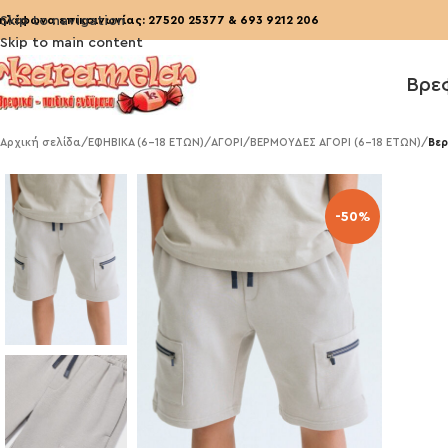
ηλέφωνα επικοινωνίας:
Skip to navigation
27520 25377
&
693 9212 206
Skip to main content
Βρε
Αρχική σελίδα
/
ΕΦΗΒΙΚΑ (6-18 ΕΤΩΝ)
/
ΑΓΟΡΙ
/
ΒΕΡΜΟΥΔΕΣ ΑΓΟΡΙ (6-18 ΕΤΩΝ)
/
Βερ
-50%