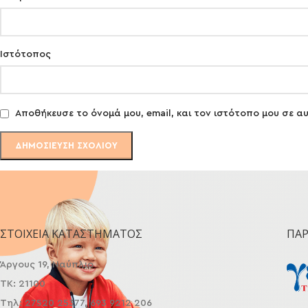
Ιστότοπος
Αποθήκευσε το όνομά μου, email, και τον ιστότοπο μου σε 
ΣΤΟΙΧΕΊΑ ΚΑΤΑΣΤΉΜΑΤΟΣ
ΠΑ
Άργους 19, Ναύπλιο
ΤΚ: 21100
Τηλ: 27520 25377, 693 9212 206