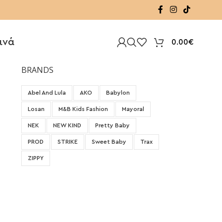
ινά
0.00
€
BRANDS
Abel And Lula
AKO
Babylon
Losan
M&B Kids Fashion
Mayoral
NEK
NEW KIND
Pretty Baby
PROD
STRIKE
Sweet Baby
Trax
ZIPPY