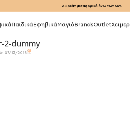
Δωρεάν μεταφορικά άνω των 50€
φικά
Παιδικά
Εφηβικά
Μαγιό
Brands
Outlet
Χειμερ
er-2-dummy
0
On 07/13/2018