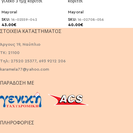
γιλέκο 3 τμχ κορίτσι
κορίτσι
Mayoral
Mayoral
SKU:
16-02559-042
SKU:
16-02708-056
43.00
€
40.00
€
ΣΤΟΙΧΕΊΑ ΚΑΤΑΣΤΉΜΑΤΟΣ
Άργους 19, Ναύπλιο
ΤΚ: 21100
Τηλ: 27520 25377, 693 9212 206
karamela77@yahoo.com
ΠΑΡΆΔΟΣΗ ΜΕ
ΠΛΗΡΟΦΟΡΙΕΣ