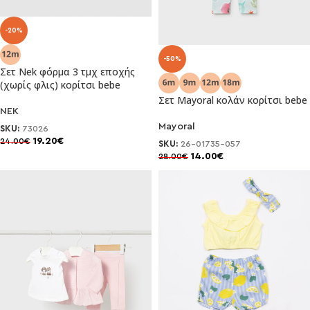
-20%
-50%
Σετ Nek φόρμα 3 τμχ εποχής
(χωρίς φλις) κορίτσι bebe
Σετ Mayoral κολάν κορίτσι bebe
NEK
Mayoral
SKU:
73026
19.20
€
24.00
€
SKU:
26-01735-057
14.00
€
28.00
€