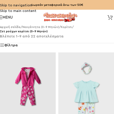
Δωρεάν μεταφορικά άνω των 50€
Skip to navigation
Skip to main content
MENU
Αρχική σελίδα
/
Νεογέννητα (0-9 Μηνών)
/
Κορίτσι
/
Σετ ρούχων κορίτσι (0-9 Μηνών)
Βλέπετε 1–9 από 22 αποτελέσματα
Φίλτρα