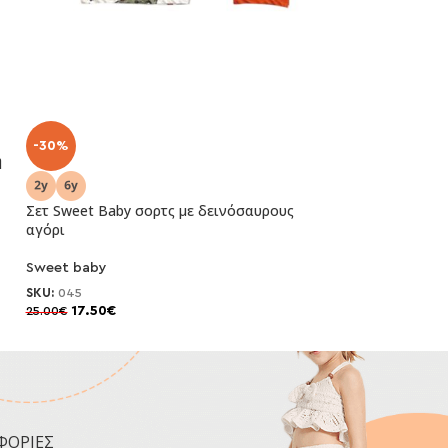
-30%
-30%
η
Σετ Sweet Baby σορτς με δεινόσαυρους
Σετ Sweet Baby σ
αγόρι
Sweet baby
Sweet baby
SKU:
049
16.80
€
24.00
€
SKU:
045
17.50
€
25.00
€
ΦΟΡΙΕΣ