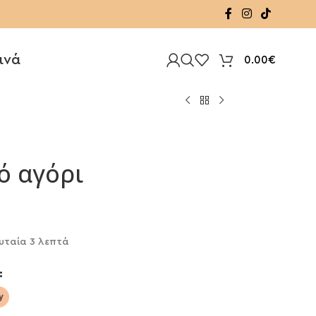
ινά
0.00
€
ό αγόρι
υταία 3 λεπτά