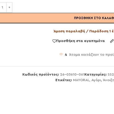
ΠΡΟΣΘΉΚΗ ΣΤΟ ΚΑΛΆΘ
Άμεση παραλαβή / Παράδοση 1 έ
Προσθήκη στα αγαπημένα
4
Άτομα κοιτάζουν το προ
Κωδικός προϊόντος:
26-03610-061
Κατηγορίες:
SS2
Ετικέτες:
MAYORAL
,
Αγόρι
,
Άνοιξ