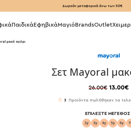
Δωρεάν μεταφορικά άνω των 50€
φικά
Παιδικά
Εφηβικά
Μαγιό
Brands
Outlet
Χειμερ
oral μακό αγόρι
Σετ Mayoral μακ
13.00
€
26.00
€
3
Προϊόντα πωλήθηκαν τα τελε
ΕΠΙΛΈΞΤΕ ΜΈΓΕΘΟΣ