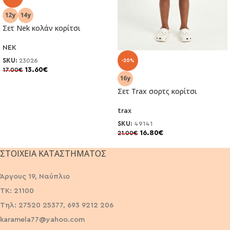
Σετ Nek κολάν κορίτσι
NEK
SKU:
23026
-20%
13.60
€
17.00
€
Σετ Trax σορτς κορίτσι
trax
SKU:
49141
16.80
€
21.00
€
ΣΤΟΙΧΕΊΑ ΚΑΤΑΣΤΉΜΑΤΟΣ
Άργους 19, Ναύπλιο
ΤΚ: 21100
Τηλ: 27520 25377, 693 9212 206
karamela77@yahoo.com