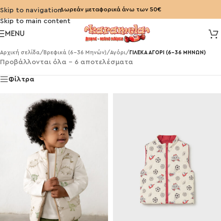
Δωρεάν μεταφορικά άνω των 50€
Skip to navigation
Skip to main content
MENU
Αρχική σελίδα
/
Βρεφικά (6-36 Μηνών)
/
Αγόρι
/
ΓΙΛΕΚΑ ΑΓΟΡΙ (6-36 ΜΗΝΩΝ)
Προβάλλονται όλα - 6 αποτελέσματα
Φίλτρα