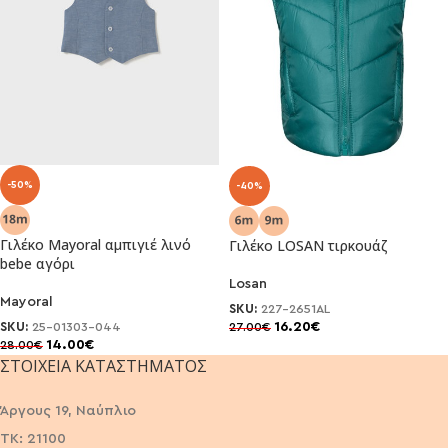
-50%
-40%
Γιλέκο Mayoral αμπιγιέ λινό
Γιλέκο LOSAN τιρκουάζ
bebe αγόρι
Losan
Mayoral
SKU:
227-2651AL
16.20
€
SKU:
25-01303-044
27.00
€
14.00
€
28.00
€
ΣΤΟΙΧΕΊΑ ΚΑΤΑΣΤΉΜΑΤΟΣ
Άργους 19, Ναύπλιο
ΤΚ: 21100