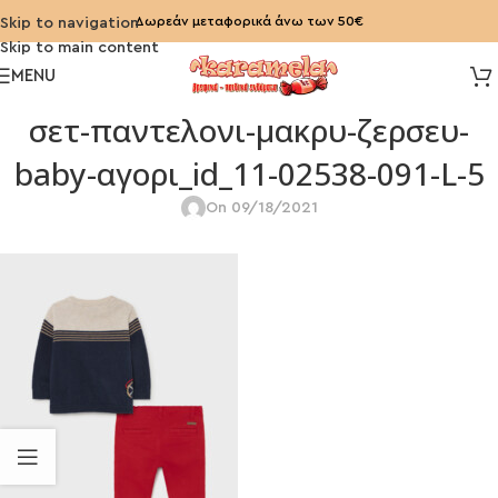
Δωρεάν μεταφορικά άνω των 50€
Skip to navigation
Skip to main content
MENU
σετ-παντελονι-μακρυ-ζερσευ-
baby-αγορι_id_11-02538-091-L-5
On 09/18/2021