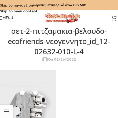
Δωρεάν μεταφορικά άνω των 50€
Skip to navigation
Skip to main content
MENU
σετ-2-πιτζαμακια-βελουδο-
ecofriends-νεογεννητο_id_12-
02632-010-L-4
On 08/26/2022