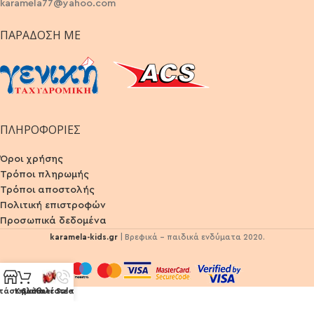
karamela77@yahoo.com
ΠΑΡΆΔΟΣΗ ΜΕ
ΠΛΗΡΟΦΟΡΙΕΣ
Όροι χρήσης
Τρόποι πληρωμής
Τρόποι αποστολής
Πολιτική επιστροφών
Προσωπικά δεδομένα
karamela-kids.gr
| Βρεφικά - παιδικά ενδύματα 2020.
τάστημα
Καλάθι
Summer Sales
Καλέστε τώρα