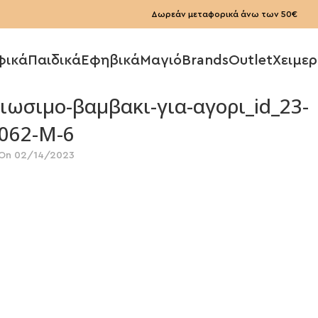
Δωρεάν μεταφορικά άνω των 50€
φικά
Παιδικά
Εφηβικά
Μαγιό
Brands
Outlet
Χειμερ
ωσιμο-βαμβακι-για-αγορι_id_23-
062-M-6
On 02/14/2023