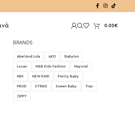
ινά
0.00
€
BRANDS
Abel And Lula
AKO
Babylon
Losan
M&B Kids Fashion
Mayoral
NEK
NEW KIND
Pretty Baby
PROD
STRIKE
Sweet Baby
Trax
ZIPPY