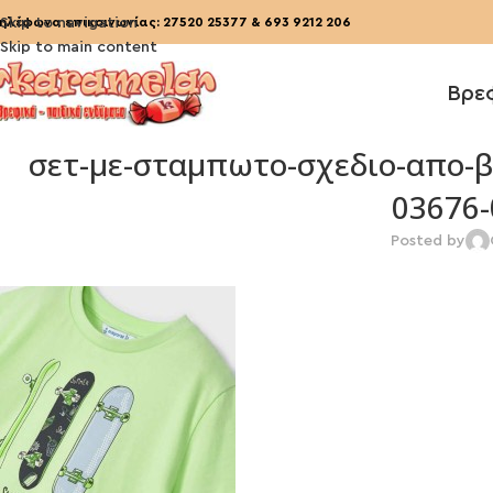
ηλέφωνα επικοινωνίας:
Skip to navigation
27520 25377
&
693 9212 206
Skip to main content
Βρε
σετ-με-σταμπωτο-σχεδιο-απο-βι
03676-
Posted by