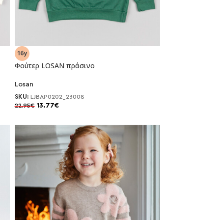
-40%
Φούτερ LOSAN πράσινο
Losan
SKU:
LJBAP0202_23008
13.77
€
22.95
€