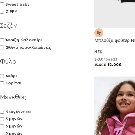
Sweet baby
ZIPPY
Σεζόν
-20%
Μπλούζα φούτερ N
Άνοιξη-Καλοκαίρι
Φθινόπωρο-Χειμώνας
NEK
SKU:
164823
Φύλο
12.00
€
15.00
€
Αγόρι
Κορίτσι
Μέγεθος
Νεογέννητο
3 μηνών
6 μηνών
9 μηνών