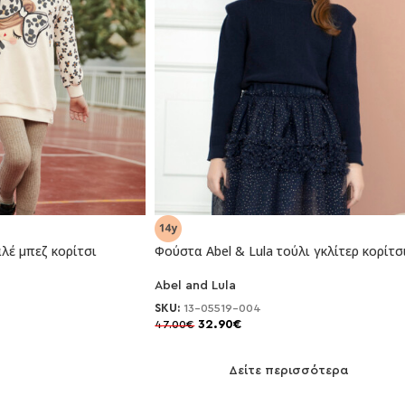
λέ μπεζ κορίτσι
Φούστα Abel & Lula τούλι γκλίτερ κορίτσ
Abel and Lula
-30%
SKU:
13-05519-004
32.90
€
47.00
€
NEO
Δείτε περισσότερα