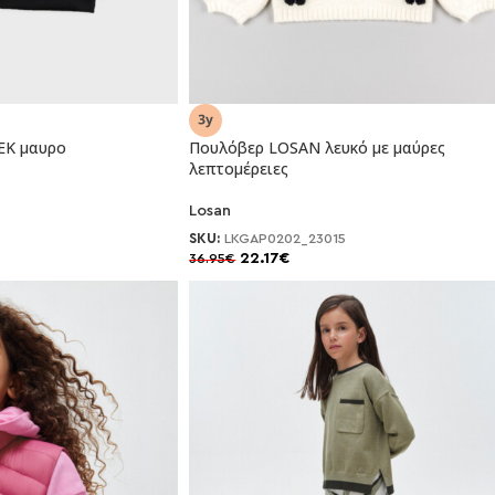
-40%
EK μαυρο
Πουλόβερ LOSAN λευκό με μαύρες
λεπτομέρειες
NEO
Losan
SKU:
LKGAP0202_23015
22.17
€
36.95
€