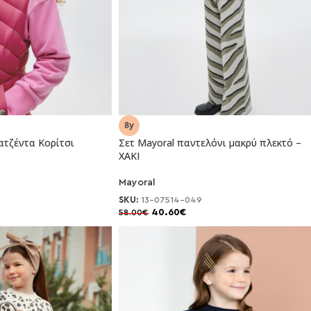
τζέντα Κορίτσι
Σετ Mayoral παντελόνι μακρύ πλεκτό –
ΧAKI
-30%
Mayoral
SKU:
13-07514-049
40.60
€
58.00
€