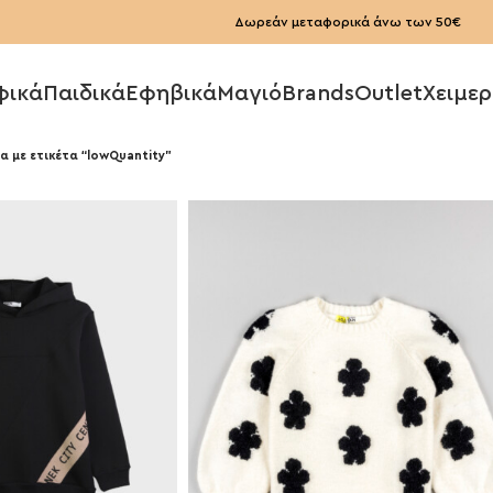
Δωρεάν μεταφορικά άνω των 50€
φικά
Παιδικά
Εφηβικά
Μαγιό
Brands
Outlet
Χειμερ
α με ετικέτα “lowQuantity”