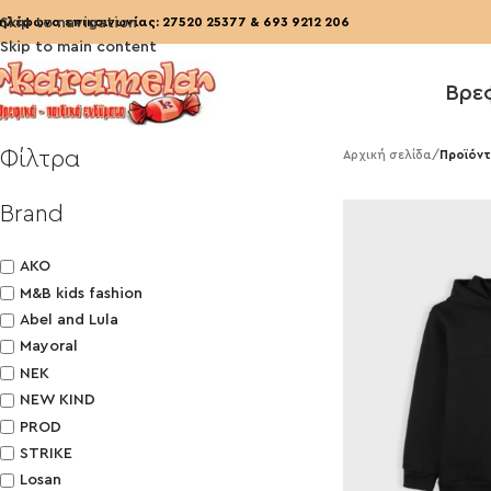
ηλέφωνα επικοινωνίας:
Skip to navigation
27520 25377
&
693 9212 206
Skip to main content
Βρε
Φίλτρα
Αρχική σελίδα
/
Προϊόντ
Brand
AKO
M&B kids fashion
Abel and Lula
Mayoral
NEK
NEW KIND
PROD
STRIKE
Losan