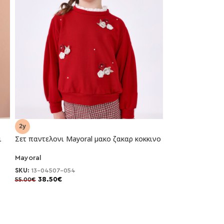
ι
Σετ παντελονι Mayoral μακο ζακαρ κοκκινο
Mayoral
-30%
SKU:
13-04507-054
38.50
€
55.00
€