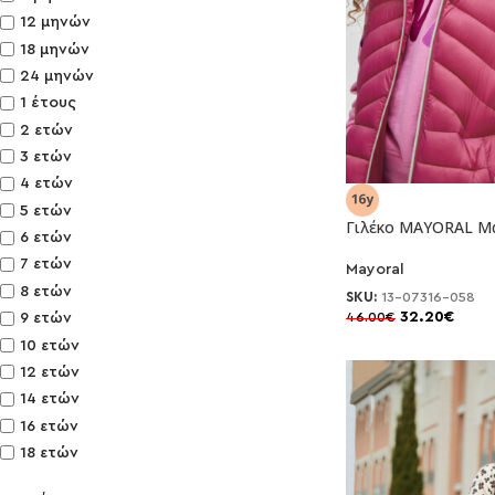
12 μηνών
18 μηνών
24 μηνών
1 έτους
2 ετών
3 ετών
4 ετών
5 ετών
Γιλέκο MAYORAL Μα
6 ετών
7 ετών
Mayoral
-30%
8 ετών
SKU:
13-07316-058
32.20
€
46.00
€
9 ετών
10 ετών
12 ετών
14 ετών
16 ετών
18 ετών