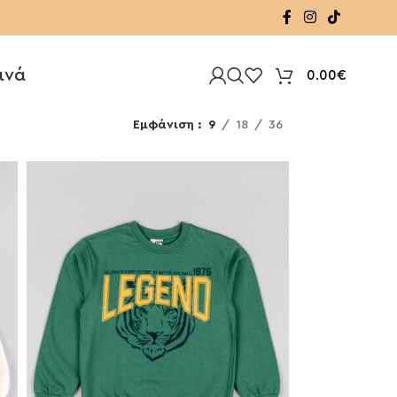
ινά
0.00
€
Εμφάνιση
9
18
36