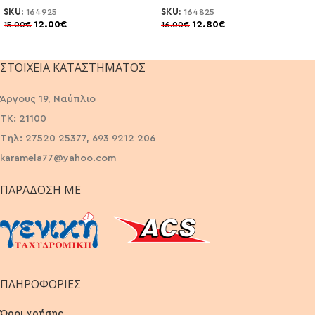
SKU:
164925
SKU:
164825
12.00
€
12.80
€
15.00
€
16.00
€
ΣΤΟΙΧΕΊΑ ΚΑΤΑΣΤΉΜΑΤΟΣ
Άργους 19, Ναύπλιο
ΤΚ: 21100
Τηλ: 27520 25377, 693 9212 206
karamela77@yahoo.com
ΠΑΡΆΔΟΣΗ ΜΕ
ΠΛΗΡΟΦΟΡΙΕΣ
Όροι χρήσης