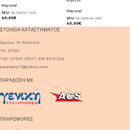
Mayoral
Mayoral
SKU:
16-02947-034
40.00
€
SKU:
16-02946-030
40.00
€
ΣΤΟΙΧΕΊΑ ΚΑΤΑΣΤΉΜΑΤΟΣ
Άργους 19, Ναύπλιο
ΤΚ: 21100
Τηλ: 27520 25377, 693 9212 206
karamela77@yahoo.com
ΠΑΡΆΔΟΣΗ ΜΕ
ΠΛΗΡΟΦΟΡΙΕΣ