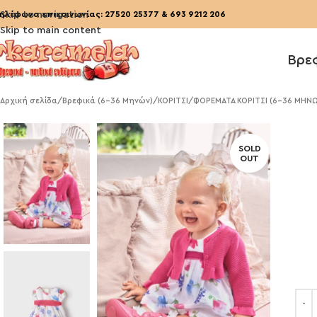
ηλέφωνα επικοινωνίας:
Skip to navigation
27520 25377
&
693 9212 206
Skip to main content
Βρε
Αρχική σελίδα
/
Βρεφικά (6-36 Μηνών)
/
ΚΟΡΙΤΣΙ
/
ΦΟΡΕΜΑΤΑ ΚΟΡΙΤΣΙ (6-36 ΜΗΝ
SOLD
OUT