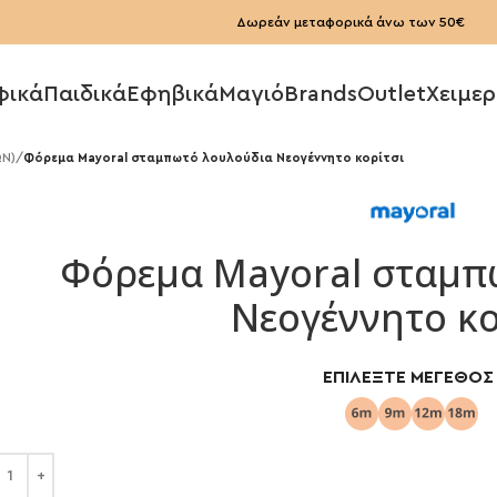
Δωρεάν μεταφορικά άνω των 50€
φικά
Παιδικά
Εφηβικά
Μαγιό
Brands
Outlet
Χειμερ
ΩΝ)
/
Φόρεμα Mayoral σταμπωτό λουλούδια Νεογέννητο κορίτσι
Φόρεμα Mayoral σταμπ
Νεογέννητο κο
ΕΠΙΛΈΞΤΕ ΜΈΓΕΘΟΣ