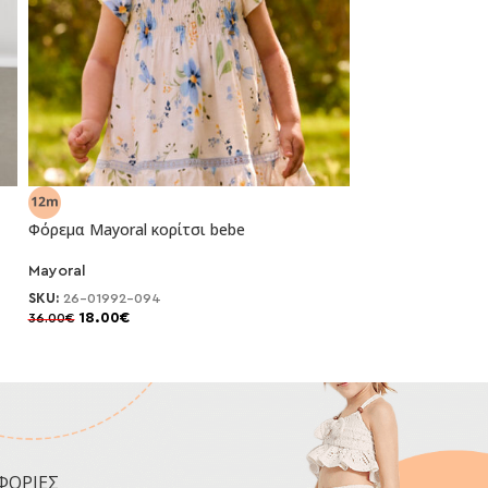
Φόρεμα Mayoral κορίτσι bebe
Φόρεμα Abel and 
κορίτσι
Mayoral
-50%
-30%
Abel and Lula
SKU:
26-01992-094
18.00
€
36.00
€
SKU:
26-05008-00
66.50
€
95.00
€
ΦΟΡΙΕΣ