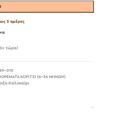
Ι
ως 3 ημέρες
να
όν τώρα!
69-010
ΦΟΡΕΜΑΤΑ ΚΟΡΙΤΣΙ (6-36 ΜΗΝΩΝ)
οιξη-Καλοκαίρι