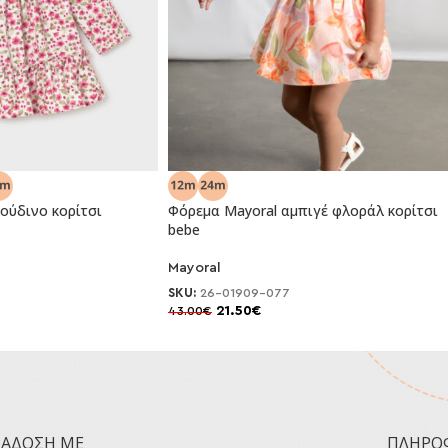
ούδινο κορίτσι
Φόρεμα Mayoral αμπιγέ φλοράλ κορίτσι
bebe
-50%
Mayoral
SKU:
26-01909-077
21.50
€
43.00
€
ΡΆΔΟΣΗ ΜΕ
ΠΛΗΡΟ