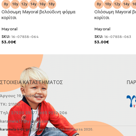
Ολόσωμη Mayoral βελούδινη φόρμα
Ολόσωμη Mayoral β
κορίτσι
κορίτσι
NEO
NEO
Mayoral
Mayoral
SKU:
16-07858-064
SKU:
16-07858-063
53.00
€
53.00
€
ΣΤΟΙΧΕΊΑ ΚΑΤΑΣΤΉΜΑΤΟΣ
ΠΑ
Άργους 19, Ναύπλιο
ΤΚ: 21100
Τηλ: 27520 25377, 693 9212 206
karamela77@yahoo.com
karamela-kids.gr
| Βρεφικά - παιδικά ενδύματα 2020.