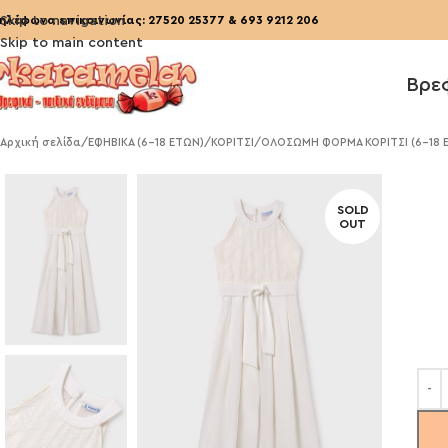
ηλέφωνα επικοινωνίας:
Skip to navigation
27520 25377
&
693 9212 206
Skip to main content
Βρε
Αρχική σελίδα
/
ΕΦΗΒΙΚΑ (6-18 ΕΤΩΝ)
/
ΚΟΡΙΤΣΙ
/
ΟΛΟΣΩΜΗ ΦΟΡΜΑ ΚΟΡΙΤΣΙ (6-18 
SOLD
OUT