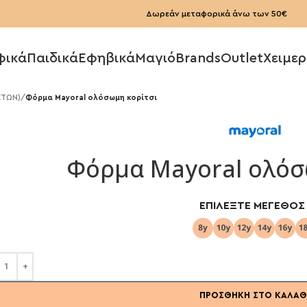
Δωρεάν μεταφορικά άνω των 50€
φικά
Παιδικά
Εφηβικά
Μαγιό
Brands
Outlet
Χειμερ
ΕΤΩΝ)
/
Φόρμα Mayoral ολόσωμη κορίτσι
Φόρμα Mayoral ολόσ
ΕΠΙΛΈΞΤΕ ΜΈΓΕΘΟΣ
ΠΡΟΣΘΉΚΗ ΣΤΟ ΚΑΛΆΘ