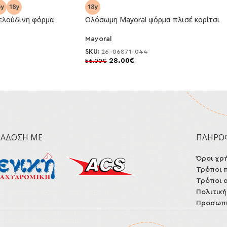
ελούδινη φόρμα
Ολόσωμη Mayoral φόρμα πλισέ κορίτσι
Mayoral
-50%
SKU:
26-06871-044
28.00
€
56.00
€
ΡΆΔΟΣΗ ΜΕ
ΠΛΗΡΟ
Όροι χρ
Τρόποι 
Τρόποι 
Πολιτικ
Προσωπι