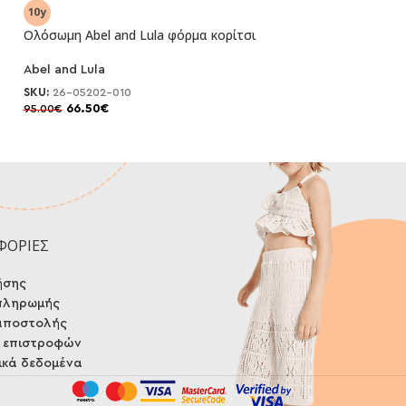
Ολόσωμη Abel and Lula φόρμα κορίτσι
Ολόσωμη Serafin
Abel and Lula
-30%
SKU:
5543
29.00
€
SKU:
26-05202-010
66.50
€
95.00
€
ΦΟΡΙΕΣ
ήσης
πληρωμής
αποστολής
ή επιστροφών
κά δεδομένα