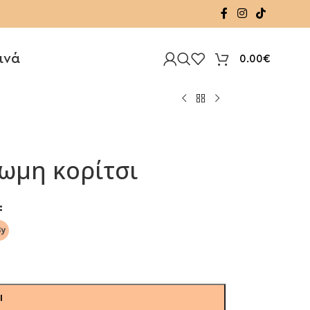
ινά
0.00
€
ωμη κορίτσι
Ι