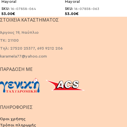
Mayoral
Mayoral
SKU:
16-07858-064
SKU:
16-07858-063
53.00
€
53.00
€
ΣΤΟΙΧΕΊΑ ΚΑΤΑΣΤΉΜΑΤΟΣ
Άργους 19, Ναύπλιο
ΤΚ: 21100
Τηλ: 27520 25377, 693 9212 206
karamela77@yahoo.com
ΠΑΡΆΔΟΣΗ ΜΕ
ΠΛΗΡΟΦΟΡΙΕΣ
Όροι χρήσης
Τρόποι πληρωμής