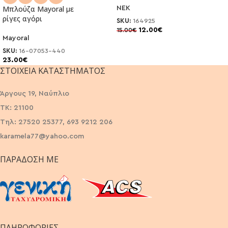
Μπλούζα Μayoral με
NEK
ρίγες αγόρι
SKU:
164925
12.00
€
15.00
€
Mayoral
SKU:
16-07053-440
23.00
€
ΣΤΟΙΧΕΊΑ ΚΑΤΑΣΤΉΜΑΤΟΣ
Άργους 19, Ναύπλιο
ΤΚ: 21100
Τηλ: 27520 25377, 693 9212 206
karamela77@yahoo.com
ΠΑΡΆΔΟΣΗ ΜΕ
ΠΛΗΡΟΦΟΡΙΕΣ