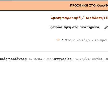
ΠΡΟΣΘΉΚΗ ΣΤΟ ΚΑΛΆΘ
Άμεση παραλαβή / Παράδοση 1 έ
Προσθήκη στα αγαπημένα
3
Άτομα κοιτάζουν το προϊ
ικός προϊόντος:
13-07041-053
Κατηγορίες:
FW 23/24
,
Outlet
,
Μ