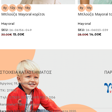
Μπλούζα Mayoral κορίτσι
Μπλούζα Mayoral to
Mayoral
Mayoral
-50%
-50%
SKU:
26-06156-049
SKU:
26-06023-039
15.00
€
14.00
€
30.00
€
28.00
€
ΣΤΟΙΧΕΊΑ ΚΑΤΑΣΤΉΜΑΤΟΣ
ΠΑ
Άργους 19, Ναύπλιο
ΤΚ: 21100
Τηλ: 27520 25377, 693 9212 206
karamela77@yahoo.com
karamela-kids.gr
| Βρεφικά - παιδικά ενδύματα 2020.