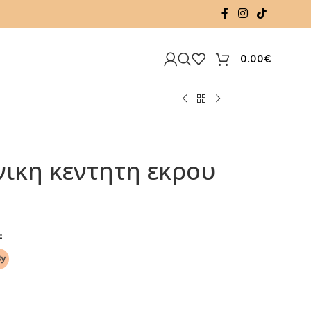
0.00
€
ικη κεντητη εκρου