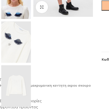
Click to enlarge
Κωδ
Περιγραφή
Μπλουζα Mayoral μακρυμανικη κεντητη εκρου σκουρο
Επιπλέον πληροφορίες
Φροντίδα προϊόντος