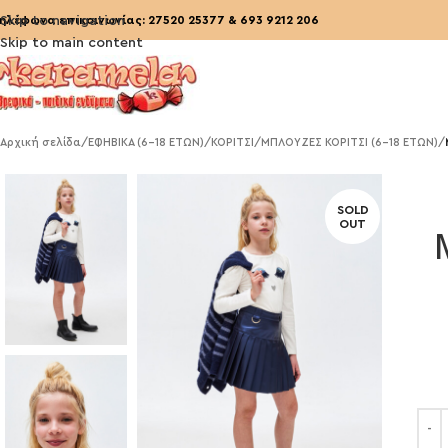
ηλέφωνα επικοινωνίας:
Skip to navigation
27520 25377
&
693 9212 206
Skip to main content
Αρχική σελίδα
/
ΕΦΗΒΙΚΑ (6-18 ΕΤΩΝ)
/
ΚΟΡΙΤΣΙ
/
ΜΠΛΟΥΖΕΣ ΚΟΡΙΤΣΙ (6-18 ΕΤΩΝ)
/
SOLD
OUT