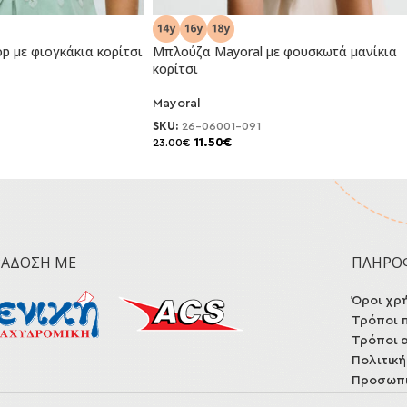
p με φιογκάκια κορίτσι
Μπλούζα Mayoral με φουσκωτά μανίκια
κορίτσι
-50%
Mayoral
SKU:
26-06001-091
11.50
€
23.00
€
ΡΆΔΟΣΗ ΜΕ
ΠΛΗΡΟ
Όροι χρ
Τρόποι 
Τρόποι 
Πολιτικ
Προσωπι