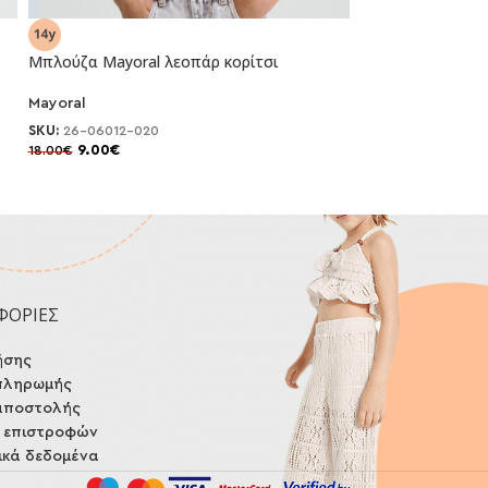
Μπλούζα Mayoral λεοπάρ κορίτσι
Μπλούζα Mayoral
Mayoral
Mayoral
-50%
-50%
SKU:
26-06012-020
SKU:
26-06014-09
9.00
€
9.00
€
18.00
€
18.00
€
ΦΟΡΙΕΣ
ήσης
πληρωμής
αποστολής
ή επιστροφών
κά δεδομένα