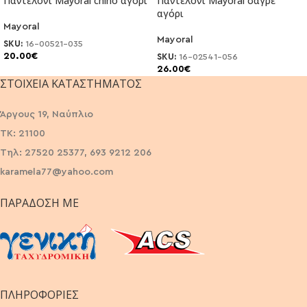
Παντελόνι Mayoral chino αγόρι
Παντελόνι Mayoral σαγρέ
αγόρι
Mayoral
Mayoral
SKU:
16-00521-035
20.00
€
SKU:
16-02541-056
26.00
€
ΣΤΟΙΧΕΊΑ ΚΑΤΑΣΤΉΜΑΤΟΣ
Άργους 19, Ναύπλιο
ΤΚ: 21100
Τηλ: 27520 25377, 693 9212 206
karamela77@yahoo.com
ΠΑΡΆΔΟΣΗ ΜΕ
ΠΛΗΡΟΦΟΡΙΕΣ