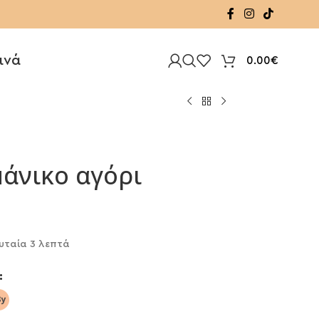
ινά
0.00
€
άνικο αγόρι
υταία 3 λεπτά