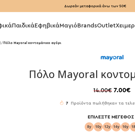
Δωρεάν μεταφορικά άνω των 50€
φικά
Παιδικά
Εφηβικά
Μαγιό
Brands
Outlet
Χειμερ
)
/
Πόλο Mayoral κοντομάνικο αγόρι
Πόλο Mayoral κοντομ
7.00
€
14.00
€
7
Προϊόντα πωλήθηκαν τα τελε
ΕΠΙΛΈΞΤΕ ΜΈΓΕΘΟΣ