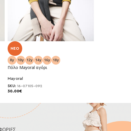
NEO
-50%
Πόλο Mayoral αγόρι
Πόλο Mayoral κο
Mayoral
Mayoral
SKU:
16-07105-092
SKU:
26-00890-07
30.00
€
7.00
€
14.00
€
ΦΟΡΙΕΣ