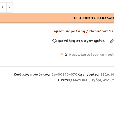
ΠΡΟΣΘΉΚΗ ΣΤΟ ΚΑΛΆΘ
Άμεση παραλαβή / Παράδοση 1 έ
Προσθήκη στα αγαπημένα
2
Άτομα κοιτάζουν το προ
Κωδικός προϊόντος:
26-00890-070
Κατηγορίες:
SS26
,
Μ
Ετικέτες:
MAYORAL
,
Αγόρι
,
Άνοιξ