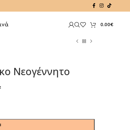
ινά
0.00
€
έκο Νεογέννητο
Ι