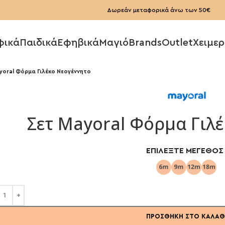
Δωρεάν μεταφορικά άνω των 50€
φικά
Παιδικά
Εφηβικά
Μαγιό
Brands
Outlet
Χειμερ
yoral Φόρμα Γιλέκο Νεογέννητο
Σετ Mayoral Φόρμα Γιλ
ΕΠΙΛΈΞΤΕ ΜΈΓΕΘΟΣ
ΠΡΟΣΘΉΚΗ ΣΤΟ ΚΑΛΆΘ