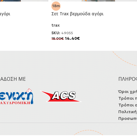
αγόρι
Σετ Trax βερμούδα αγόρι
trax
SKU:
49055
14.40
€
18.00
€
-20%
ΡΆΔΟΣΗ ΜΕ
ΠΛΗΡΟ
Όροι χρ
Τρόποι 
Τρόποι 
Πολιτικ
Προσωπι