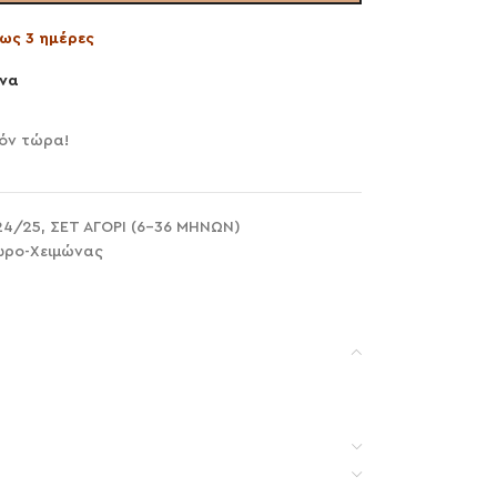
ως 3 ημέρες
να
όν τώρα!
24/25
,
ΣΕΤ ΑΓΟΡΙ (6-36 ΜΗΝΩΝ)
ωρο-Χειμώνας