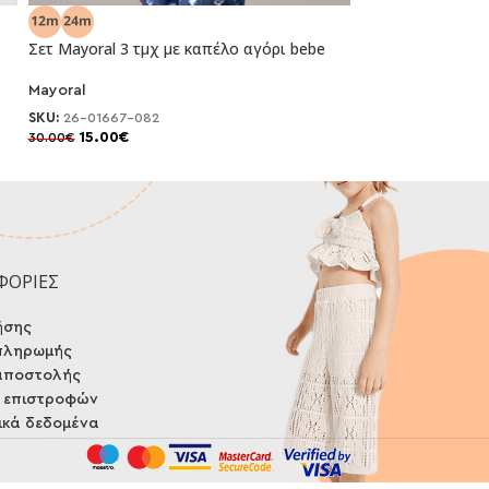
Σετ Mayoral 3 τμχ με καπέλο αγόρι bebe
Σετ Mayoral φόρμ
Mayoral
Mayoral
-50%
-50%
SKU:
26-01667-082
SKU:
26-01833-06
15.00
€
20.00
€
30.00
€
40.00
€
ΦΟΡΙΕΣ
ήσης
πληρωμής
αποστολής
ή επιστροφών
κά δεδομένα