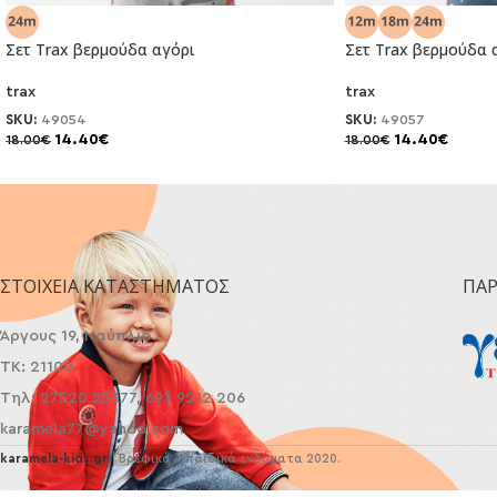
Σετ Trax βερμούδα αγόρι
Σετ Trax βερμούδα 
trax
trax
SKU:
49054
SKU:
49057
14.40
€
14.40
€
18.00
€
18.00
€
-20%
-20%
ΣΤΟΙΧΕΊΑ ΚΑΤΑΣΤΉΜΑΤΟΣ
ΠΑ
Άργους 19, Ναύπλιο
ΤΚ: 21100
Τηλ: 27520 25377, 693 9212 206
karamela77@yahoo.com
karamela-kids.gr
| Βρεφικά - παιδικά ενδύματα 2020.