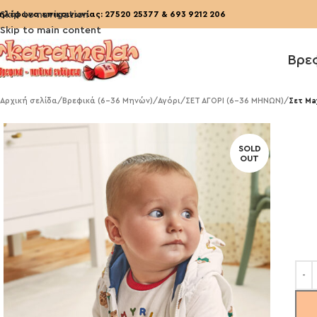
ηλέφωνα επικοινωνίας:
Skip to navigation
27520 25377
&
693 9212 206
Skip to main content
Βρε
Αρχική σελίδα
/
Βρεφικά (6-36 Μηνών)
/
Αγόρι
/
ΣΕΤ ΑΓΟΡΙ (6-36 ΜΗΝΩΝ)
/
Σετ Ma
SOLD
OUT