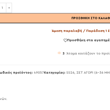
ΠΡΟΣΘΉΚΗ ΣΤΟ ΚΑΛΆΘ
Άμεση παραλαβή / Παράδοση 1 έ
Προσθήκη στα αγαπημέ
3
Άτομα κοιτάζουν το προϊ
ωδικός προϊόντος:
49057
Κατηγορίες:
SS26
,
ΣΕΤ ΑΓΟΡΙ (6-36 Μ
νών.