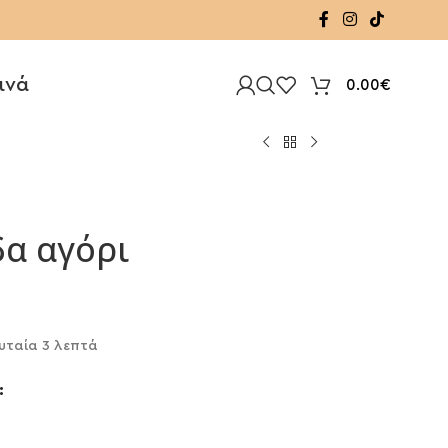
ινά
0.00
€
δα αγόρι
υταία 3 λεπτά