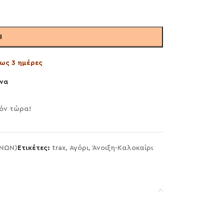
Ι
ως 3 ημέρες
να
όν τώρα!
ΗΝΩΝ)
Ετικέτες:
trax
,
Αγόρι
,
Άνοιξη-Καλοκαίρι