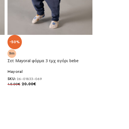
-50%
-50%
Σετ Mayoral φόρμα 3 τμχ αγόρι bebe
Σετ Mayoral bebe
Mayoral
Mayoral
SKU:
26-01833-069
SKU:
26-01892-09
20.00
€
18.00
€
40.00
€
36.00
€