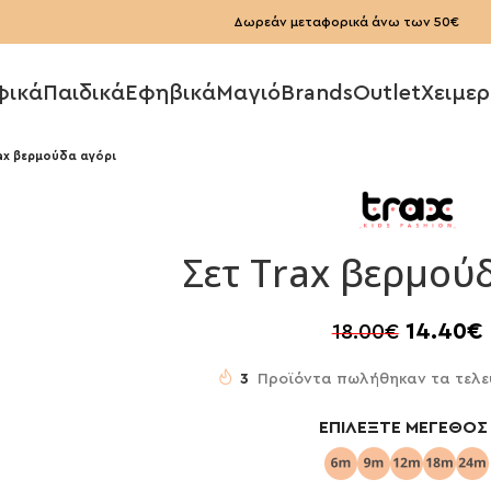
Δωρεάν μεταφορικά άνω των 50€
φικά
Παιδικά
Εφηβικά
Μαγιό
Brands
Outlet
Χειμερ
ax βερμούδα αγόρι
Σετ Trax βερμού
14.40
€
18.00
€
3
Προϊόντα πωλήθηκαν τα τελε
ΕΠΙΛΈΞΤΕ ΜΈΓΕΘΟΣ