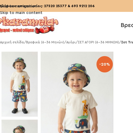
ηλέφωνα επικοινωνίας:
Skip to navigation
27520 25377
&
693 9212 206
Skip to main content
Βρε
Αρχική σελίδα
/
Βρεφικά (6-36 Μηνών)
/
Αγόρι
/
ΣΕΤ ΑΓΟΡΙ (6-36 ΜΗΝΩΝ)
/
Σετ Tr
-20%