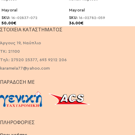
Mayoral
Mayoral
SKU:
16-02837-072
SKU:
16-02782-059
50.00
€
36.00
€
ΣΤΟΙΧΕΊΑ ΚΑΤΑΣΤΉΜΑΤΟΣ
Άργους 19, Ναύπλιο
ΤΚ: 21100
Τηλ: 27520 25377, 693 9212 206
karamela77@yahoo.com
ΠΑΡΆΔΟΣΗ ΜΕ
ΠΛΗΡΟΦΟΡΙΕΣ