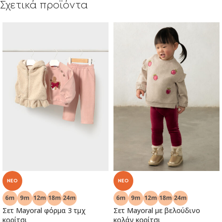
Σχετικά προϊόντα
NEO
NEO
Σετ Mayoral φόρμα 3 τμχ
Σετ Mayoral με βελούδινο
κορίτσι
κολάν κορίτσι