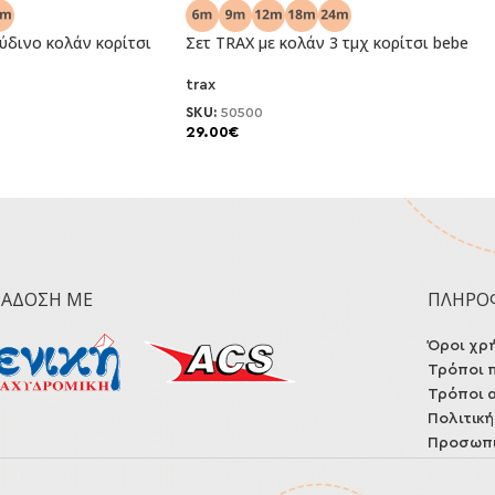
ύδινο κολάν κορίτσι
Σετ TRAX με κολάν 3 τμχ κορίτσι bebe
NEO
trax
SKU:
50500
29.00
€
ΡΆΔΟΣΗ ΜΕ
ΠΛΗΡΟ
Όροι χρ
Τρόποι 
Τρόποι 
Πολιτικ
Προσωπι