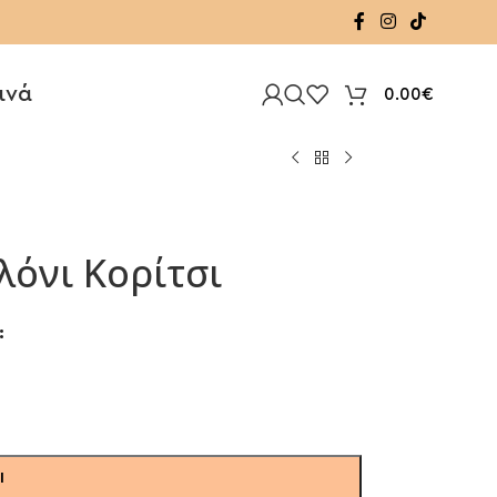
ινά
0.00
€
λόνι Κορίτσι
Ι