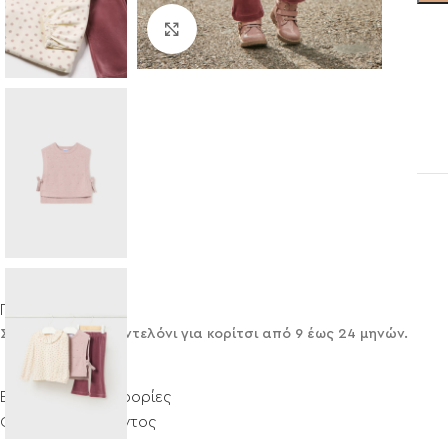
Click to enlarge
Περιγραφή
Σετ Mayoral με παντελόνι για κορίτσι από 9 έως 24 μηνών.
Επιπλέον πληροφορίες
Φροντίδα προϊόντος