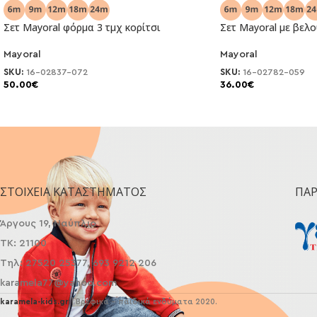
Σετ Mayoral φόρμα 3 τμχ κορίτσι
Σετ Mayoral με βελο
Mayoral
Mayoral
NEO
NEO
SKU:
16-02837-072
SKU:
16-02782-059
50.00
€
36.00
€
ΣΤΟΙΧΕΊΑ ΚΑΤΑΣΤΉΜΑΤΟΣ
ΠΑ
Άργους 19, Ναύπλιο
ΤΚ: 21100
Τηλ: 27520 25377, 693 9212 206
karamela77@yahoo.com
karamela-kids.gr
| Βρεφικά - παιδικά ενδύματα 2020.