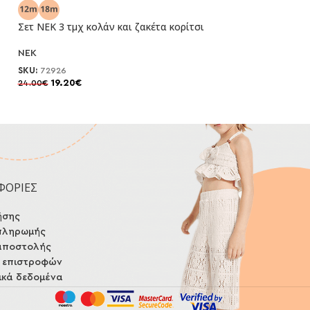
-20%
Σετ NEK 3 τμχ κολάν και ζακέτα κορίτσι
Σετ Trax με κολά
NEK
trax
SKU:
72926
SKU:
49014
19.20
€
12.80
€
24.00
€
16.00
€
ΦΟΡΙΕΣ
ήσης
πληρωμής
αποστολής
ή επιστροφών
κά δεδομένα