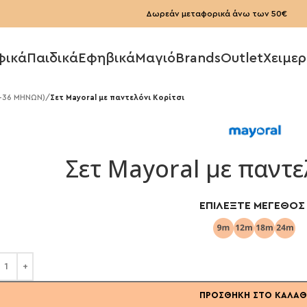
Δωρεάν μεταφορικά άνω των 50€
φικά
Παιδικά
Εφηβικά
Μαγιό
Brands
Outlet
Χειμερ
6-36 ΜΗΝΩΝ)
/
Σετ Mayoral με παντελόνι Κορίτσι
Σετ Mayoral με παντε
ΕΠΙΛΈΞΤΕ ΜΈΓΕΘΟΣ
ΠΡΟΣΘΉΚΗ ΣΤΟ ΚΑΛΆΘ