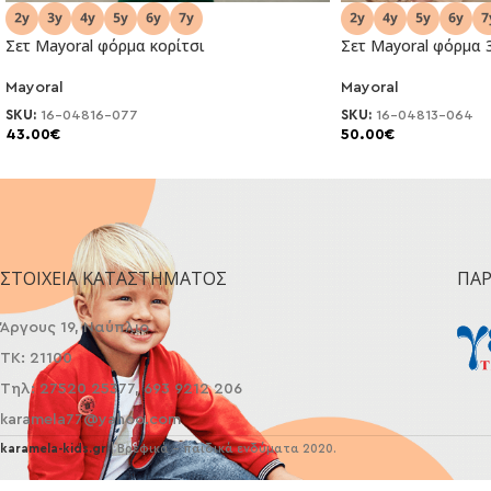
Σετ Mayoral φόρμα κορίτσι
Σετ Mayoral φόρμα 3
Mayoral
Mayoral
NEO
NEO
SKU:
16-04816-077
SKU:
16-04813-064
43.00
€
50.00
€
ΣΤΟΙΧΕΊΑ ΚΑΤΑΣΤΉΜΑΤΟΣ
ΠΑ
Άργους 19, Ναύπλιο
ΤΚ: 21100
Τηλ: 27520 25377, 693 9212 206
karamela77@yahoo.com
karamela-kids.gr
| Βρεφικά - παιδικά ενδύματα 2020.