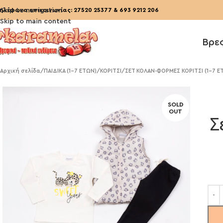
ηλέφωνα επικοινωνίας:
Skip to navigation
27520 25377
&
693 9212 206
Skip to main content
Βρε
Αρχική σελίδα
/
ΠΑΙΔΙΚΑ (1-7 ΕΤΩΝ)
/
ΚΟΡΙΤΣΙ
/
ΣΕΤ ΚΟΛΑΝ-ΦΟΡΜΕΣ ΚΟΡΙΤΣΙ (1-7 Ε
SOLD
OUT
Σ