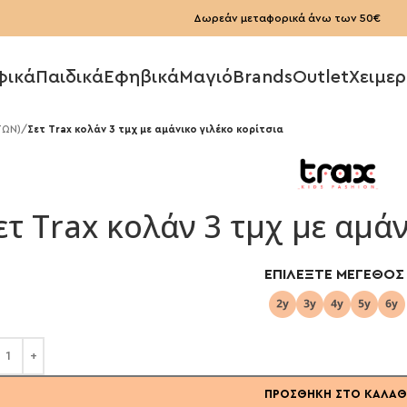
Δωρεάν μεταφορικά άνω των 50€
φικά
Παιδικά
Εφηβικά
Μαγιό
Brands
Outlet
Χειμερ
ΤΩΝ)
/
Σετ Trax κολάν 3 τμχ με αμάνικο γιλέκο κορίτσια
ετ Trax κολάν 3 τμχ με αμάν
ΕΠΙΛΈΞΤΕ ΜΈΓΕΘΟΣ
ΠΡΟΣΘΉΚΗ ΣΤΟ ΚΑΛΆΘ