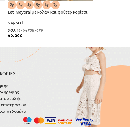
Σετ Mayoral με κολάν και φούτερ κορίτσι
Σετ Mayoral με κ
Mayoral
Mayoral
NEO
NEO
SKU:
16-04738-079
SKU:
16-04734-07
40.00
€
33.00
€
ΦΟΡΙΕΣ
ήσης
πληρωμής
αποστολής
ή επιστροφών
κά δεδομένα