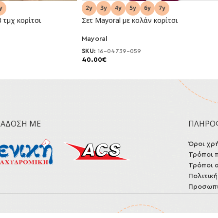
 τμχ κορίτσι
Σετ Mayoral με κολάν κορίτσι
Mayoral
NEO
SKU:
16-04739-059
40.00
€
ΡΆΔΟΣΗ ΜΕ
ΠΛΗΡΟ
Όροι χρ
Τρόποι 
Τρόποι 
Πολιτικ
Προσωπι