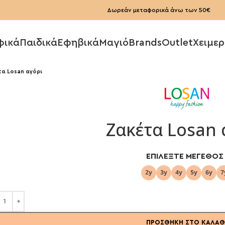
Δωρεάν μεταφορικά άνω των 50€
φικά
Παιδικά
Εφηβικά
Μαγιό
Brands
Outlet
Χειμερ
τα Losan αγόρι
Ζακέτα Losan 
ΕΠΙΛΈΞΤΕ ΜΈΓΕΘΟΣ
ΠΡΟΣΘΉΚΗ ΣΤΟ ΚΑΛΆΘ