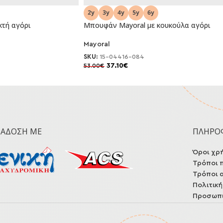
κτή αγόρι
Μπουφάν Mayoral με κουκούλα αγόρι
Mayoral
-30%
SKU:
15-04416-084
37.10
€
53.00
€
ΡΆΔΟΣΗ ΜΕ
ΠΛΗΡΟ
Όροι χρ
Τρόποι 
Τρόποι 
Πολιτικ
Προσωπι