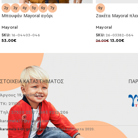
Μπουφάν Mayoral αγόρι
Ζακέτα Mayoral πλε
Mayoral
Mayoral
NEO
-50%
SKU:
16-04403-046
SKU:
26-03382-064
53.00
€
13.00
€
26.00
€
ΣΤΟΙΧΕΊΑ ΚΑΤΑΣΤΉΜΑΤΟΣ
ΠΑ
Άργους 19, Ναύπλιο
ΤΚ: 21100
Τηλ: 27520 25377, 693 9212 206
karamela77@yahoo.com
karamela-kids.gr
| Βρεφικά - παιδικά ενδύματα 2020.