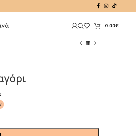
ινά
0.00
€
αγόρι
Ι