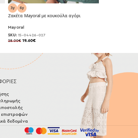
Ζακέτα Mayoral με κουκούλα αγόρι
Μπουφάν Mayora
Mayoral
Mayoral
-30%
-30%
SKU:
15-04426-027
SKU:
15-04419-08
19.60
€
39.20
€
28.00
€
56.00
€
ΦΟΡΙΕΣ
ήσης
πληρωμής
αποστολής
ή επιστροφών
κά δεδομένα