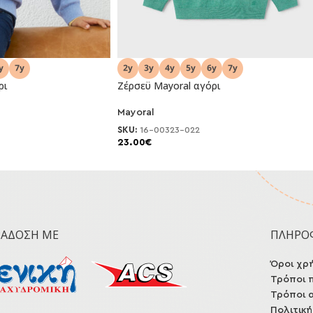
ρι
Ζέρσεϋ Mayoral αγόρι
Mayoral
NEO
SKU:
16-00323-022
23.00
€
ΡΆΔΟΣΗ ΜΕ
ΠΛΗΡΟ
Όροι χρ
Τρόποι 
Τρόποι 
Πολιτικ