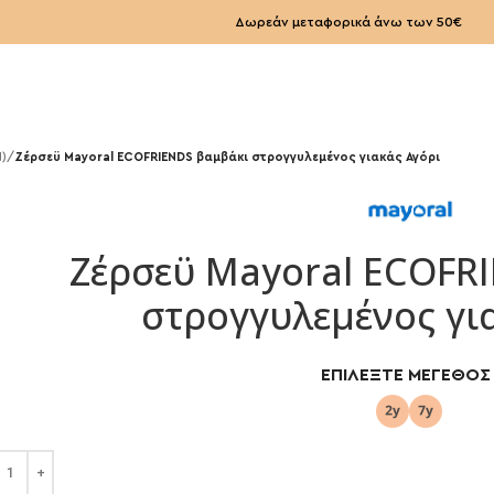
Δωρεάν μεταφορικά άνω των 50€
Ν)
/
Ζέρσεϋ Mayoral ECOFRIENDS βαμβάκι στρογγυλεμένος γιακάς Αγόρι
Ζέρσεϋ Mayoral ECOFR
στρογγυλεμένος γι
ΕΠΙΛΈΞΤΕ ΜΈΓΕΘΟΣ