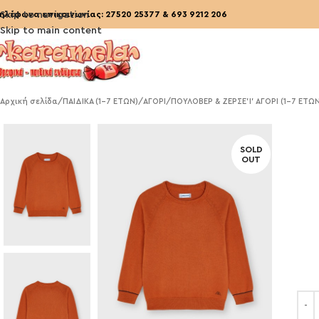
ηλέφωνα επικοινωνίας:
Skip to navigation
27520 25377
&
693 9212 206
Skip to main content
Αρχική σελίδα
/
ΠΑΙΔΙΚΑ (1-7 ΕΤΩΝ)
/
ΑΓΟΡΙ
/
ΠΟΥΛΟΒΕΡ & ΖΕΡΣΕ'Ι' ΑΓΟΡΙ (1-7 ΕΤΩ
SOLD
OUT