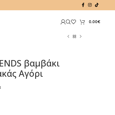
0.00
€
IENDS βαμβάκι
ακάς Αγόρι