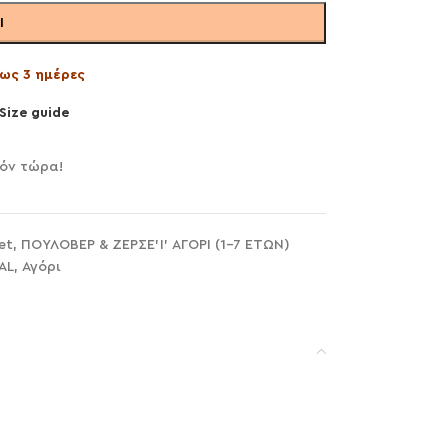
Ι
ως 3 ημέρες
Size guide
ϊόν τώρα!
et
,
ΠΟΥΛΟΒΕΡ & ΖΕΡΣΕ'Ι' ΑΓΟΡΙ (1-7 ΕΤΩΝ)
AL
,
Αγόρι