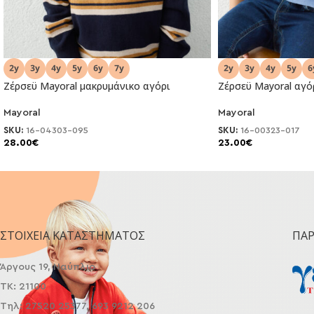
Ζέρσεϋ Mayoral μακρυμάνικο αγόρι
Ζέρσεϋ Mayoral αγό
Mayoral
Mayoral
NEO
NEO
SKU:
16-04303-095
SKU:
16-00323-017
28.00
€
23.00
€
ΣΤΟΙΧΕΊΑ ΚΑΤΑΣΤΉΜΑΤΟΣ
ΠΑ
Άργους 19, Ναύπλιο
ΤΚ: 21100
Τηλ: 27520 25377, 693 9212 206