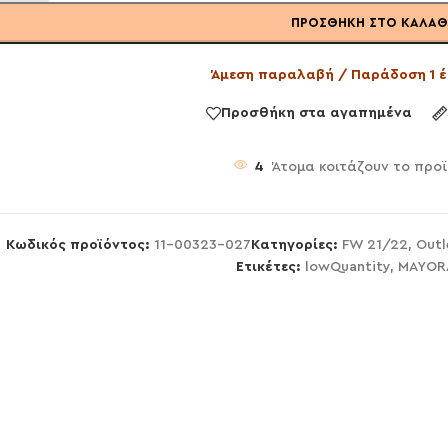
ΠΡΟΣΘΉΚΗ ΣΤΟ ΚΑΛΆΘ
Άμεση παραλαβή / Παράδοση 1 έ
Προσθήκη στα αγαπημένα
4
Άτομα κοιτάζουν το προ
Κωδικός προϊόντος:
11-00323-027
Κατηγορίες:
FW 21/22
,
Outl
Ετικέτες:
lowQuantity
,
MAYOR