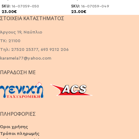
SKU:
16-07059-050
SKU:
16-07059-049
23.00
€
23.00
€
ΣΤΟΙΧΕΊΑ ΚΑΤΑΣΤΉΜΑΤΟΣ
Άργους 19, Ναύπλιο
ΤΚ: 21100
Τηλ: 27520 25377, 693 9212 206
karamela77@yahoo.com
ΠΑΡΆΔΟΣΗ ΜΕ
ΠΛΗΡΟΦΟΡΙΕΣ
Όροι χρήσης
Τρόποι πληρωμής