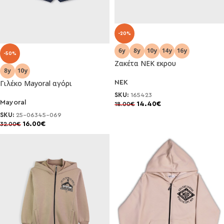
-20%
-50%
Ζακέτα ΝΕΚ εκρου
Γιλέκο Mayoral αγόρι
NEK
SKU:
165423
Mayoral
14.40
€
18.00
€
SKU:
25-06345-069
16.00
€
32.00
€