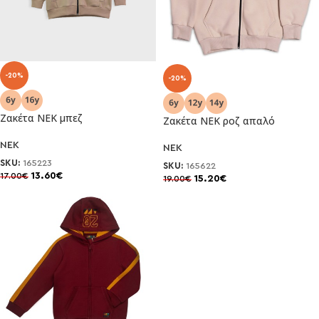
-20%
-20%
Ζακέτα ΝΕΚ μπεζ
Ζακέτα ΝΕΚ ροζ απαλό
NEK
NEK
SKU:
165223
SKU:
165622
13.60
€
17.00
€
15.20
€
19.00
€