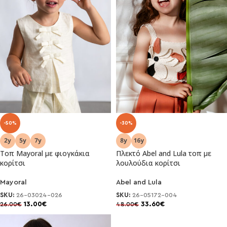
-50%
-30%
Τοπ Mayoral με φιογκάκια
Πλεκτό Abel and Lula τοπ με
κορίτσι
λουλούδια κορίτσι
Mayoral
Abel and Lula
SKU:
26-03024-026
SKU:
26-05172-004
13.00
€
33.60
€
26.00
€
48.00
€