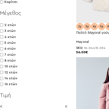
Κορίτσι
Μέγεθος
2 ετών
3 ετών
Παλτό Mayoral γούν
4 ετών
Mayoral
NEO
5 ετών
SKU:
16-04415-034
6 ετών
56.00
€
7 ετών
8 ετών
10 ετών
12 ετών
14 ετών
16 ετών
Τιμή
€
€