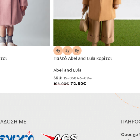
ίτσι
Παλτό Abel and Lula κορίτσι
Abel and Lula
-30%
SKU:
15-05846-094
72.80
€
104.00
€
ΡΆΔΟΣΗ ΜΕ
ΠΛΗΡΟ
Όροι χρ