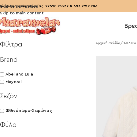
ηλέφωνα επικοινωνίας:
Skip to navigation
27520 25377
&
693 9212 206
Skip to main content
Βρε
Φίλτρα
Αρχική σελίδα
/
ΠΑΙΔΙΚΑ
Brand
Abel and Lula
Mayoral
Σεζόν
Φθινόπωρο-Χειμώνας
Φύλο