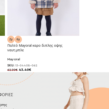
Παλτό Mayoral καρο διπλης οψης
ναυτ.μπλε
-30%
Mayoral
SKU:
13-04408-062
43.40
€
62.00
€
ΦΟΡΙΕΣ
ήσης