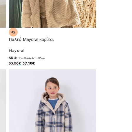
Παλτό Mayoral κορίτσι
Mayoral
-30%
SKU:
15-04441-054
37.10
€
53.00
€