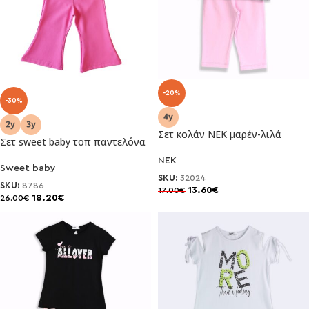
-20%
-30%
Σετ κολάν ΝΕΚ μαρέν-λιλά
Σετ sweet baby τοπ παντελόνα
NEK
Sweet baby
SKU:
32024
SKU:
8786
13.60
€
17.00
€
18.20
€
26.00
€