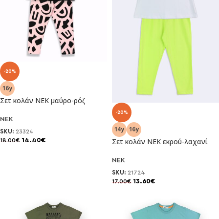
-20%
Σετ κολάν ΝΕΚ μαύρο-ρόζ
-20%
NEK
SKU:
23324
14.40
€
Σετ κολάν ΝΕΚ εκρού-λαχανί
18.00
€
NEK
SKU:
21724
13.60
€
17.00
€