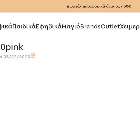
Δωρεάν μεταφορικά άνω των 50€
φικά
Παιδικά
Εφηβικά
Μαγιό
Brands
Outlet
Χειμερ
0pink
0
n 05/22/2020