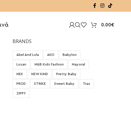
ινά
0.00
€
BRANDS
Abel And Lula
AKO
Babylon
Losan
M&B Kids Fashion
Mayoral
NEK
NEW KIND
Pretty Baby
PROD
STRIKE
Sweet Baby
Trax
ZIPPY