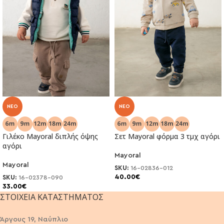
NEO
NEO
Γιλέκο Mayoral διπλής όψης
Σετ Mayoral φόρμα 3 τμχ αγόρι
αγόρι
Mayoral
Mayoral
SKU:
16-02836-012
40.00
€
SKU:
16-02378-090
33.00
€
ΣΤΟΙΧΕΊΑ ΚΑΤΑΣΤΉΜΑΤΟΣ
Άργους 19, Ναύπλιο