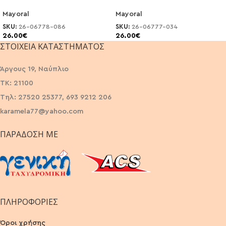
Mayoral
Mayoral
SKU:
26-06778-086
SKU:
26-06777-034
26.00
€
26.00
€
ΣΤΟΙΧΕΊΑ ΚΑΤΑΣΤΉΜΑΤΟΣ
Άργους 19, Ναύπλιο
ΤΚ: 21100
Τηλ: 27520 25377, 693 9212 206
karamela77@yahoo.com
ΠΑΡΆΔΟΣΗ ΜΕ
ΠΛΗΡΟΦΟΡΙΕΣ
Όροι χρήσης