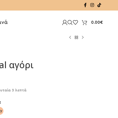
ινά
0.00
€
l αγόρι
υταία 3 λεπτά