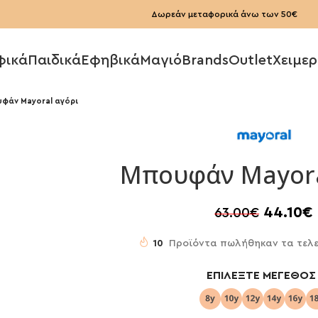
Δωρεάν μεταφορικά άνω των 50€
φικά
Παιδικά
Εφηβικά
Μαγιό
Brands
Outlet
Χειμερ
φάν Mayoral αγόρι
Μπουφάν Mayora
44.10
€
63.00
€
10
Προϊόντα πωλήθηκαν τα τελε
ΕΠΙΛΈΞΤΕ ΜΈΓΕΘΟΣ