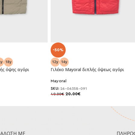
-50%
λής όψης αγόρι
Γιλέκο Mayoral διπλής όψεως αγόρι
Mayoral
SKU:
26-06358-091
20.00
€
40.00
€
ΡΆΔΟΣΗ ΜΕ
ΠΛΗΡΟ