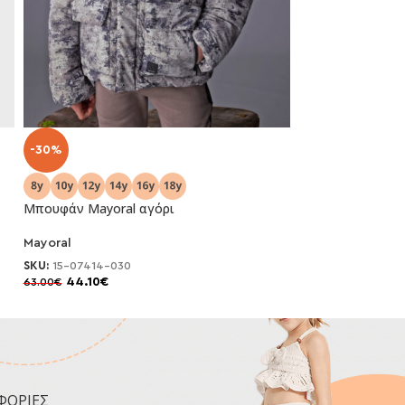
-30%
-30%
Μπουφάν Mayoral αγόρι
Μπουφάν Mayora
Mayoral
Mayoral
SKU:
15-07414-030
SKU:
15-07416-03
44.10
€
44.10
€
63.00
€
63.00
€
ΦΟΡΙΕΣ