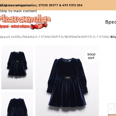
ηλέφωνα επικοινωνίας:
Skip to navigation
27520 25377
&
693 9212 206
Skip to main content
Βρε
Αρχική σελίδα
/
ΠΑΙΔΙΚΑ (1-7 ΕΤΩΝ)
/
ΚΟΡΙΤΣΙ
/
ΦΟΡΕΜΑΤΑ ΚΟΡΙΤΣΙ (1-7 ΕΤΩΝ)
/
Φόρ
SOLD
OUT