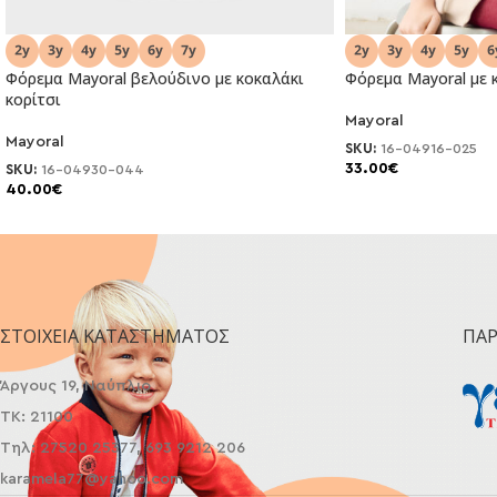
Φόρεμα Mayoral βελούδινο με κοκαλάκι
Φόρεμα Mayoral με 
κορίτσι
Mayoral
NEO
NEO
Mayoral
SKU:
16-04916-025
33.00
€
SKU:
16-04930-044
40.00
€
ΣΤΟΙΧΕΊΑ ΚΑΤΑΣΤΉΜΑΤΟΣ
ΠΑ
Άργους 19, Ναύπλιο
ΤΚ: 21100
Τηλ: 27520 25377, 693 9212 206
karamela77@yahoo.com