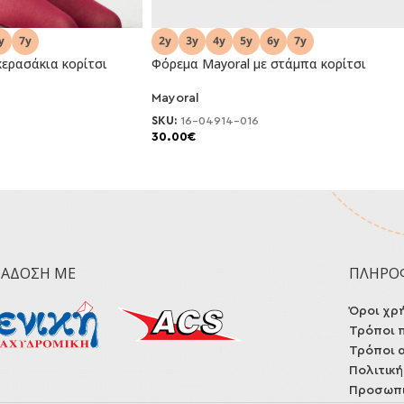
κερασάκια κορίτσι
Φόρεμα Mayoral με στάμπα κορίτσι
Mayoral
NEO
SKU:
16-04914-016
30.00
€
ΡΆΔΟΣΗ ΜΕ
ΠΛΗΡΟ
Όροι χρ
Τρόποι 
Τρόποι 
Πολιτικ
Προσωπι