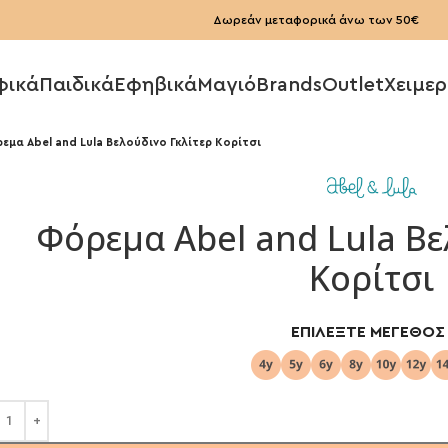
Δωρεάν μεταφορικά άνω των 50€
φικά
Παιδικά
Εφηβικά
Μαγιό
Brands
Outlet
Χειμερ
εμα Abel and Lula Βελούδινο Γκλίτερ Κορίτσι
Φόρεμα Abel and Lula Βε
Κορίτσι
ΕΠΙΛΈΞΤΕ ΜΈΓΕΘΟΣ