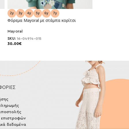
Φόρεμα Mayoral με στάμπα κορίτσι
Φόρεμα Mayoral μ
Mayoral
Mayoral
NEO
NEO
SKU:
16-04914-015
SKU:
16-04912-010
30.00
€
40.00
€
ΦΟΡΙΕΣ
ήσης
πληρωμής
αποστολής
ή επιστροφών
κά δεδομένα