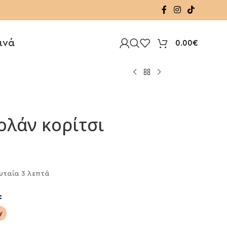
ινά
0.00
€
ολάν κορίτσι
υταία 3 λεπτά