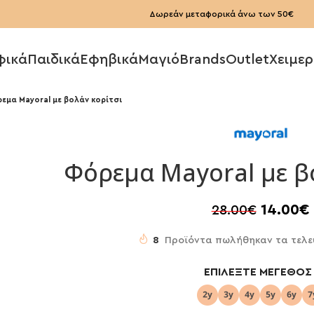
Δωρεάν μεταφορικά άνω των 50€
φικά
Παιδικά
Εφηβικά
Μαγιό
Brands
Outlet
Χειμερ
εμα Mayoral με βολάν κορίτσι
Φόρεμα Mayoral με β
14.00
€
28.00
€
8
Προϊόντα πωλήθηκαν τα τελε
ΕΠΙΛΈΞΤΕ ΜΈΓΕΘΟΣ