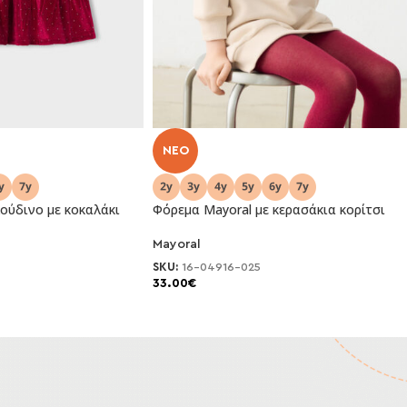
NEO
ούδινο με κοκαλάκι
Φόρεμα Mayoral με κερασάκια κορίτσι
Mayoral
SKU:
16-04916-025
33.00
€