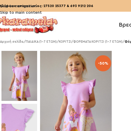
ηλέφωνα επικοινωνίας:
Skip to navigation
27520 25377
&
693 9212 206
Skip to main content
Βρε
Αρχική σελίδα
/
ΠΑΙΔΙΚΑ (1-7 ΕΤΩΝ)
/
ΚΟΡΙΤΣΙ
/
ΦΟΡΕΜΑΤΑ ΚΟΡΙΤΣΙ (1-7 ΕΤΩΝ)
/
Φόρ
-50%