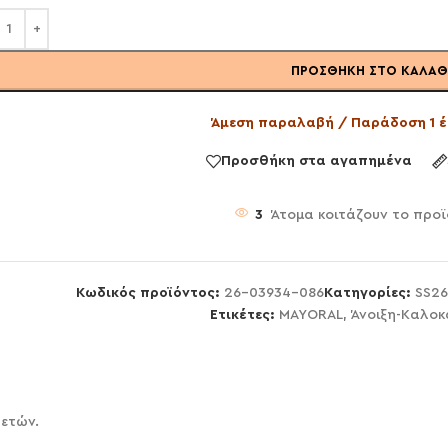
ΠΡΟΣΘΉΚΗ ΣΤΟ ΚΑΛΆΘ
Άμεση παραλαβή / Παράδοση 1 έ
Προσθήκη στα αγαπημένα
3
Άτομα κοιτάζουν το προϊ
Κωδικός προϊόντος:
26-03934-086
Κατηγορίες:
SS26
Ετικέτες:
MAYORAL
,
Άνοιξη-Καλοκ
 ετών.