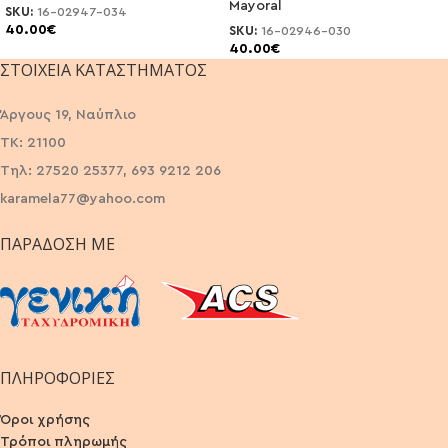
Mayoral
SKU:
16-02947-034
40.00
€
SKU:
16-02946-030
40.00
€
ΣΤΟΙΧΕΊΑ ΚΑΤΑΣΤΉΜΑΤΟΣ
Άργους 19, Ναύπλιο
ΤΚ: 21100
Τηλ: 27520 25377, 693 9212 206
karamela77@yahoo.com
ΠΑΡΆΔΟΣΗ ΜΕ
ΠΛΗΡΟΦΟΡΙΕΣ
Όροι χρήσης
Τρόποι πληρωμής