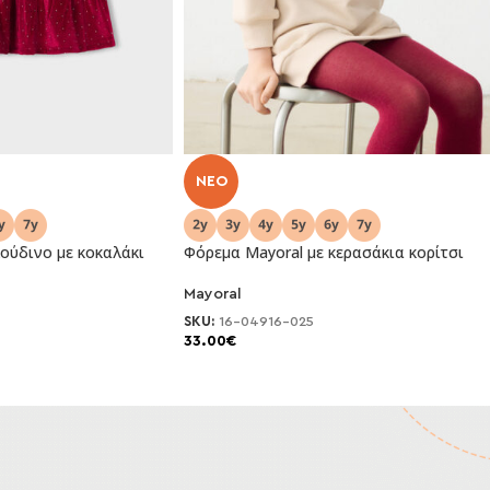
NEO
ούδινο με κοκαλάκι
Φόρεμα Mayoral με κερασάκια κορίτσι
Mayoral
SKU:
16-04916-025
33.00
€