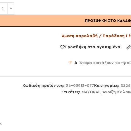
ΠΡΟΣΘΉΚΗ ΣΤΟ ΚΑΛΆΘ
Άμεση παραλαβή / Παράδοση 1 έ
Προσθήκη στα αγαπημένα
4
Άτομα κοιτάζουν το προ
Κωδικός προϊόντος:
26-03913-077
Κατηγορίες:
SS26
Ετικέτες:
MAYORAL
,
Άνοιξη-Καλοκ
ν.