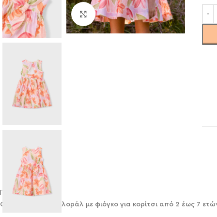
Click to enlarge
Περιγραφή
Φόρεμα Mayoral φλοράλ με φιόγκο για κορίτσι από 2 έως 7 ετώ