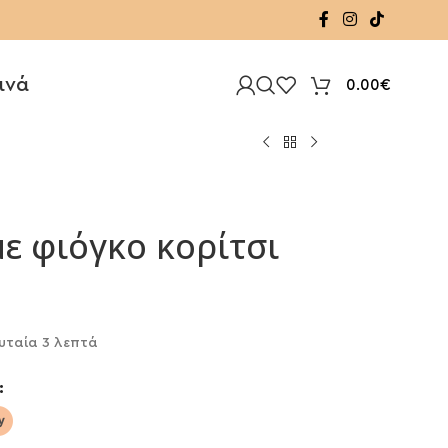
ινά
0.00
€
ε φιόγκο κορίτσι
υταία 3 λεπτά