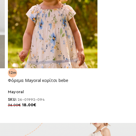
Φόρεμα Mayoral κορίτσι bebe
Φόρεμα Abel and 
κορίτσι
Mayoral
-50%
-30%
Abel and Lula
SKU:
26-01992-094
18.00
€
36.00
€
SKU:
26-05008-00
66.50
€
95.00
€