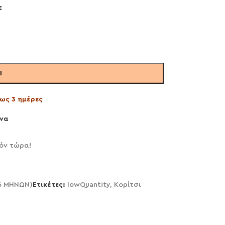
Ι
ως 3 ημέρες
να
όν τώρα!
36 ΜΗΝΩΝ)
Ετικέτες:
lowQuantity
,
Κορίτσι