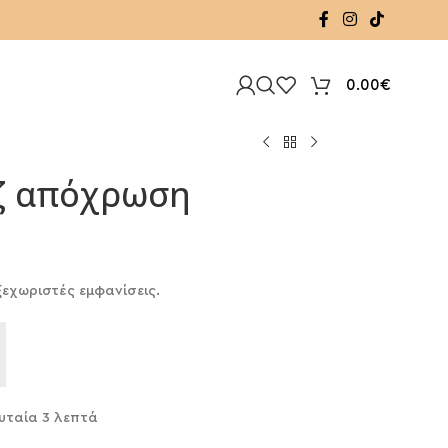
0.00
€
ζ απόχρωση
ξεχωριστές εμφανίσεις.
υταία 3 λεπτά