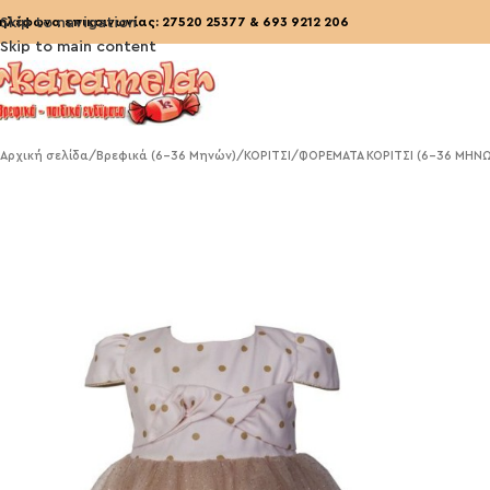
ηλέφωνα επικοινωνίας:
Skip to navigation
27520 25377
&
693 9212 206
Skip to main content
Αρχική σελίδα
/
Βρεφικά (6-36 Μηνών)
/
ΚΟΡΙΤΣΙ
/
ΦΟΡΕΜΑΤΑ ΚΟΡΙΤΣΙ (6-36 ΜΗΝ