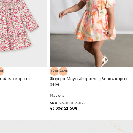
ούδινο κορίτσι
Φόρεμα Mayoral αμπιγέ φλοράλ κορίτσι
bebe
-50%
Mayoral
SKU:
26-01909-077
21.50
€
43.00
€