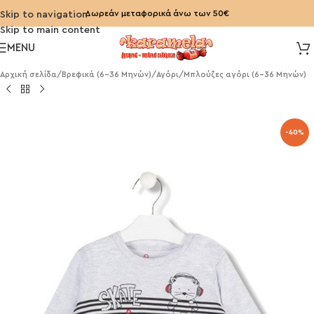
Δωρεάν μεταφορικά άνω των 50€
Skip to navigation
Skip to main content
MENU
Αρχική σελίδα
/
Βρεφικά (6-36 Μηνών)
/
Αγόρι
/
Μπλούζες αγόρι (6-36 Μηνών)
-40%