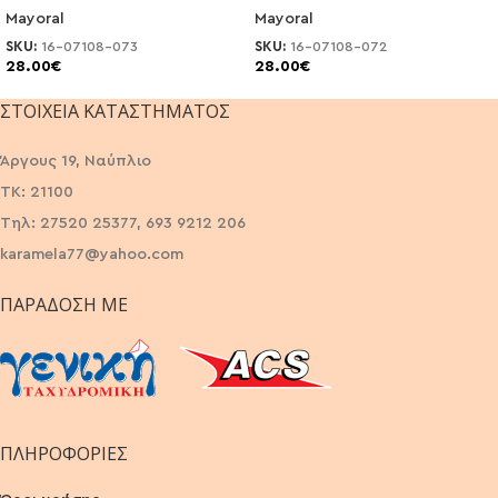
Mayoral
Mayoral
SKU:
16-07108-073
SKU:
16-07108-072
28.00
€
28.00
€
ΣΤΟΙΧΕΊΑ ΚΑΤΑΣΤΉΜΑΤΟΣ
Άργους 19, Ναύπλιο
ΤΚ: 21100
Τηλ: 27520 25377, 693 9212 206
karamela77@yahoo.com
ΠΑΡΆΔΟΣΗ ΜΕ
ΠΛΗΡΟΦΟΡΙΕΣ